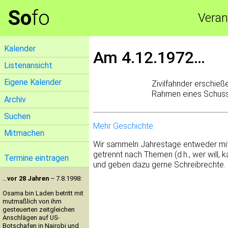
So
fo
Veran
Kalender
Am 4.12.1972…
Listenansicht
Eigene Kalender
Zivilfahnder erschie
Rahmen eines Schuss
Archiv
Suchen
Mehr Geschichte
Mitmachen
Wir sammeln Jahrestage entweder mit 
getrennt nach Themen (d.h., wer will,
Termine eintragen
und geben dazu gerne Schreibrechte.
…
vor 28 Jahren
– 7.8.1998:
Osama bin Laden betritt mit
mutmaßlich von ihm
gesteuerten zeitgleichen
Anschlägen auf US-
Botschafen in Nairobi und