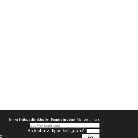
Immer freitags die aktuellen Termine in deiner Mailbox (
Infos
):
Botschutz: tippe hier „sofo“:
z