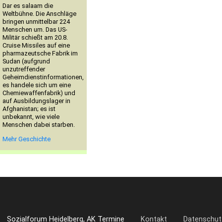
Dar es salaam die
Weltbühne. Die Anschläge
bringen unmittelbar 224
Menschen um. Das US-
Militär schießt am 20.8.
Cruise Missiles auf eine
pharmazeutsche Fabrik im
Sudan (aufgrund
unzutreffender
Geheimdienstinformationen,
es handele sich um eine
Chemiewaffenfabrik) und
auf Ausbildungslager in
Afghanistan; es ist
unbekannt, wie viele
Menschen dabei starben.
Mehr Geschichte
Sozialforum Heidelberg, AK Termine
Kontakt
Datenschut