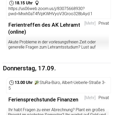
18.15 Uhr
Eine Anmeldung ist nicht erforderlich, kommt einfach
https://us06web.zoom.us/j/83075668930?
vorbei!
pwd=Mnxh0aT4fVpKWHVyoV3Groo328bAyd.1
Weitere Infos findet ihr immer hier:
[Mehr]
Privat
Ferientreffen des AK Lehramt
https://sturahd.de/soziales
(online)
Akute Probleme in der vorlesungsfreien Zeit oder
generelle Fragen zum Lehramtsstudium? Lust auf
Mitgestaltung der nächsten Ersti-Woche (WiSe 26/27)?
Dann seid ihr beim AK Lehramt richtig.
Im AK Lehramt tauschen wir uns über das
Donnerstag, 17.09.
Lehramtsstudium und lehramtsbezogene Themen aus. In
der Zeit zwischen den Semestern planen wir unsere
Aktivitäten fürs nächste Semester und natürlich auch die
13.00 Uhr
StuRa-Büro, Albert-Ueberle-Straße 3-
Ersti-Veranstaltungen.
5
Falls du am Überlegen bist, schau doch gerne bei
[Mehr]
Privat
Feriensprechstunde Finanzen
unserem virtuellen Lehrer_innenzimmer (Zoomlink s.u.)
vorbei und teile deine Ideen oder Fragen mit uns. Wir
Ihr habt Fragen zu einer Abrechnung? Plant ein großes
freuen uns über deinen frischen Input.
Projekt im nächsten Semester? Ihr wartet auf Geld und