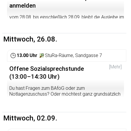
anmelden
vom 28.08. bis einschließlich 28.09. bleibt die Ausleihe im
StuRa-Büro geschlossen. Wenn ihr in diesem Zeitraum
etwas ausleihen wollt, meldet es bitte bis heute an, wir
finden dann sicher ein Möglichkeit, dass ihr während der
Mittwoch, 26.08.
Pause doch etwas ausleihen könnt.
13.00 Uhr
StuRa-Räume, Sandgasse 7
[Mehr]
Offene Sozialsprechstunde
(13:00–14:30 Uhr)
Du hast Fragen zum BAföG oder zum
Notlagenzuschuss? Oder möchtest ganz grundsätzlich
mal über das Thema Studienfinanzierung sprechen?
Dann komm in die offene Sommer-Sozialsprechstunde
zwischen 13 und 14:30 Uhr! Wir beraten euch dort auch
Mittwoch, 02.09.
gerne auch zu weiteren Förderungsmöglichkeiten und
Anlaufstellen. Hier helfen dir andere Studierende mit ihrer
Expertise weiter – geduldig, kompetent, diskret.