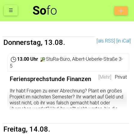
So
fo
☰
[als RSS]
[in iCal]
Donnerstag, 13.08.
13.00 Uhr
StuRa-Büro, Albert-Ueberle-Straße 3-
5
[Mehr]
Privat
Feriensprechstunde Finanzen
Ihr habt Fragen zu einer Abrechnung? Plant ein großes
Projekt im nächsten Semester? Ihr wartet auf Geld und
wisst nicht, ob ihr was falsch gemacht habt oder
übersehen wurdet? Und ihr wollt nicht warten, bis die
Vorlesungszeit wieder beginnt?
Dann kommt doch in unsere Feriensprechstunde:
Freitag, 14.08.