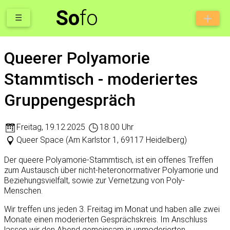
So
fo
☰
Queerer Polyamorie
Stammtisch - moderiertes
Gruppengespräch
Freitag
,
19.12.2025
18.00 Uhr
Queer Space (Am Karlstor 1, 69117 Heidelberg)
Der queere Polyamorie-Stammtisch, ist ein offenes Treffen
zum Austausch über nicht-heteronormativer Polyamorie und
Beziehungsvielfalt, sowie zur Vernetzung von Poly-
Menschen.
Wir treffen uns jeden 3. Freitag im Monat und haben alle zwei
Monate einen moderierten Gesprächskreis. Im Anschluss
lassen wir den Abend gemeinsam in unmoderierten