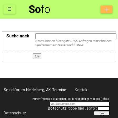
So
fo
☰
Suche nach
Nerds können hier sqlite FTS5-Anfragen reinschreiben.
Spaltennamen: teaser und fulltext
Sozialforum Heidelberg, AK Termine
Kontakt
Immer freitags die aktuellen Termine in deiner Mailbox (
Infos
):
Botschutz: tippe hier „sofo“:
Datenschutz