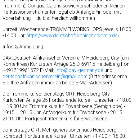
Trommeln), Congas, Cajóns sowie verschiedenen kleinen
Perkussionsinstrumenten. Egal ob Anfänger*in oder mit
Vorerfahrung – du bist herzlich willkommen
Uhrzeit: Wochenende-TROMMELWORKSHOPS jeweils 10:00
-14:00 Uhr.
https://www.deutschafrikanischerverein.de/
Infos & Anmeldung:
DAV_Deutsch-Afrikanischer Verein e. V Heidelberg-City (am
Römerkreis) Kurfürsten-Anlage 25 D-69115 Heidelberg Fon.:
+491719961672 E-Mail:
Info@dav-germany.de
und
deutschafrikanischerverein@gmail.com
(Bitte adressieren
Sie Ihre Anfragen immer an beide E-Mail-Adressen)
Die Trommelkurse: dienstags ORT: Heidelberg-City
Kurfürsten-Anlage 25 Fortlaufende Kurse - Uhrzeiten: • 18:00
– 19:00 Uhr: Trommelkurs für Erwachsene (Semigruppe) •
19:15 – 20:15 Uhr: Anfängerkurs für Erwachsene • 20:15 –
21:15 Uhr: Fortgeschrittenenkurs für Erwachsene
donnerstags ORT: Mehrgenerationenhaus Heidelberg
Rohrbach Fortlaufende Kurse - Uhrzeiten: • 17:00 – 18:00