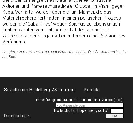
Behörden umfangreiches Material über terroristische
Aktionen und Pläne rechtsradikaler Gruppen in Miami gegen
Kuba. Verhaftet wurden aber die fünf Männer, die das
Material recherchiert hatten. In einem politischen Prozess
wurden die "Cuban Five" wegen Spionge zu lebenslangen
Freiheitsstrafen verurteilt. Amnesty International und
zahlreiche andere Organisationen fordern eine Revision des
Verfahrens.
Langtexte kommen meist von den VeranstalterInnen. Das Sozialforum ist hier
nur Bote.
Sozialforum Heidelberg, AK Termine
Kontakt
Immer freitags die aktuellen Termine in deiner Mailbox (
Infos
):
Botschutz: tippe hier „sofo“:
Datenschutz