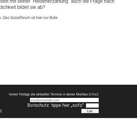
tellt mit seiner "Heldenerzählung" auch die Frage nach
ichkeit bildet sie ab?
Das Sozialforum ist hier nur Bote.
Immer freitags die aktuellen Termine in deiner Mailbox (
Infos
):
Botschutz: tippe hier „sofo“:
z