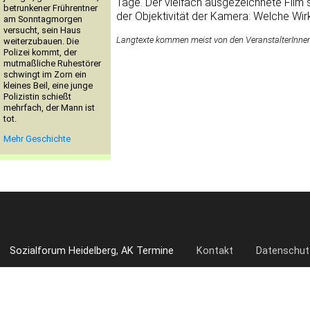
Tage. Der vielfach ausgezeichnete Film s
betrunkener Frührentner
der Objektivität der Kamera: Welche Wirkl
am Sonntagmorgen
versucht, sein Haus
Langtexte kommen meist von den VeranstalterInnen. 
weiterzubauen. Die
Polizei kommt, der
mutmaßliche Ruhestörer
schwingt im Zorn ein
kleines Beil, eine junge
Polizistin schießt
mehrfach, der Mann ist
tot.
Mehr Geschichte
Sozialforum Heidelberg, AK Termine
Kontakt
Datenschut