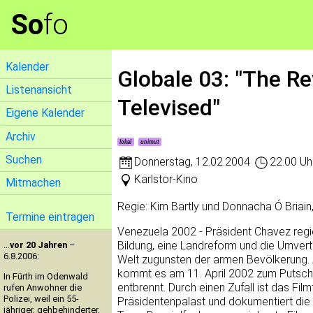
So
fo
Kalender
Globale 03: "The Re
Listenansicht
Televised"
Eigene Kalender
Archiv
lokal
unimut
Suchen
Donnerstag
,
12.02.2004
22.00 Uh
Karlstor-Kino
Mitmachen
Regie: Kim Bartly und Donnacha Ó Briain,
Termine eintragen
Venezuela 2002 - Präsident Chavez regie
Bildung, eine Landreform und die Umvert
…
vor 20 Jahren
–
6.8.2006:
Welt zugunsten der armen Bevölkerung. A
kommt es am 11. April 2002 zum Putsch
In Fürth im Odenwald
entbrennt. Durch einen Zufall ist das F
rufen Anwohner die
Polizei, weil ein 55-
Präsidentenpalast und dokumentiert die
jähriger, gehbehinderter,