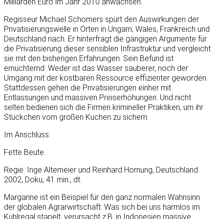
Milliarden Euro im Jahr 2010 anwachsen.
Regisseur Michael Schomers spürt den Auswirkungen der
Privatisierungswelle in Orten in Ungarn, Wales, Frankreich und
Deutschland nach. Er hinterfragt die gängigen Argumente für
die Privatisierung dieser sensiblen Infrastruktur und vergleicht
sie mit den bisherigen Erfahrungen. Sein Befund ist
ernüchternd: Weder ist das Wasser sauberer, noch der
Umgang mit der kostbaren Ressource effizienter geworden.
Stattdessen gehen die Privatisierungen einher mit
Entlassungen und massiven Preiserhöhungen. Und nicht
selten bedienen sich die Firmen krimineller Praktiken, um ihr
Stückchen vom großen Kuchen zu sichern.
Im Anschluss:
Fette Beute
Regie: Inge Altemeier und Reinhard Hornung, Deutschland
2002, Doku, 41 min., dt.
Margarine ist ein Beispiel für den ganz normalen Wahnsinn
der globalen Agrarwirtschaft. Was sich bei uns harmlos im
Kühlregal stapelt, verursacht z.B. in Indonesien massive