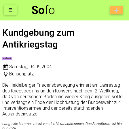
So
fo
☰
Kundgebung zum
Antikriegstag
unimut
Samstag
,
04.09.2004
Bunsenplatz
Die Heidelberger Friedensbewegung erinnert am Jahrestag
des Kriegsbeginns an den Konsens nach dem 2. Weltkrieg,
daß von deutschem Boden nie wieder Krieg ausgehen sollte
und verlangt ein Ende der Hochrüstung der Bundeswehr zur
Interventionsarmee und der bereits stattfindenden
Auslandseinsätze.
Langtexte kommen meist von den VeranstalterInnen. Das Sozialforum ist hier
nur Bote.