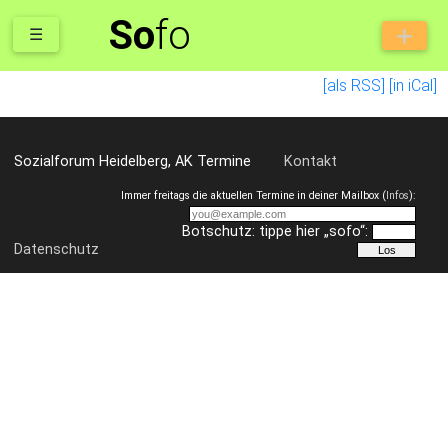
So
fo
☰
[als RSS]
[in iCal]
Sozialforum Heidelberg, AK Termine
Kontakt
Immer freitags die aktuellen Termine in deiner Mailbox (
Infos
):
Botschutz: tippe hier „sofo“:
Datenschutz