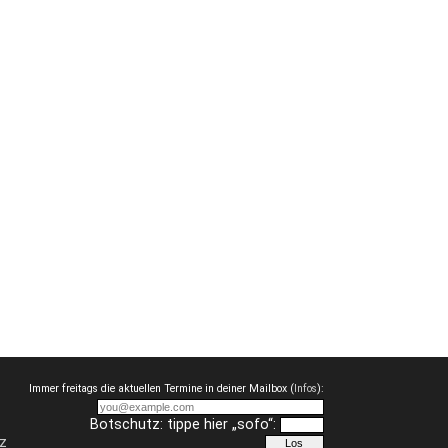
Immer freitags die aktuellen Termine in deiner Mailbox (
Infos
):
Botschutz: tippe hier „sofo“:
z