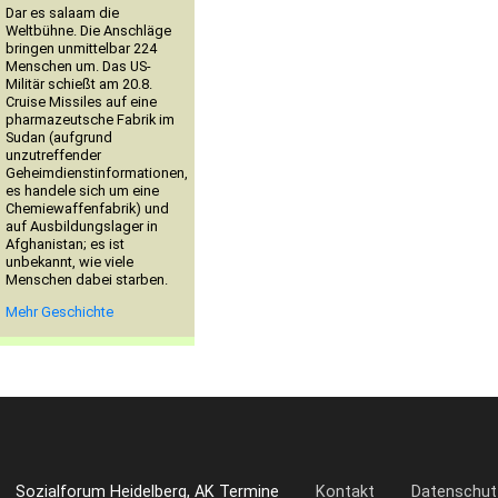
Dar es salaam die
Weltbühne. Die Anschläge
bringen unmittelbar 224
Menschen um. Das US-
Militär schießt am 20.8.
Cruise Missiles auf eine
pharmazeutsche Fabrik im
Sudan (aufgrund
unzutreffender
Geheimdienstinformationen,
es handele sich um eine
Chemiewaffenfabrik) und
auf Ausbildungslager in
Afghanistan; es ist
unbekannt, wie viele
Menschen dabei starben.
Mehr Geschichte
Sozialforum Heidelberg, AK Termine
Kontakt
Datenschut