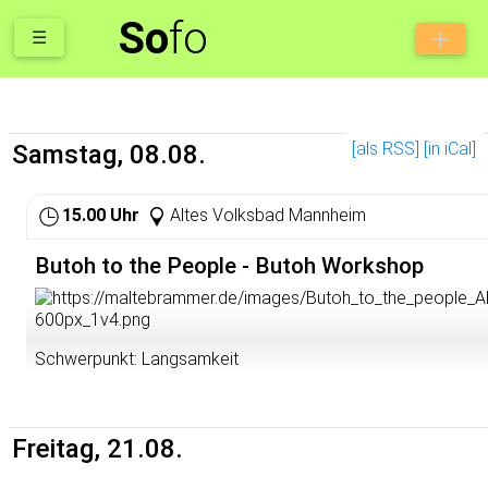
So
fo
☰
[als RSS]
[in iCal]
Samstag, 08.08.
15.00 Uhr
Altes Volksbad Mannheim
Butoh to the People - Butoh Workshop
Schwerpunkt: Langsamkeit
Zeit: Samstag, 08.08.2026, 15-18 Uhr
Ort: Altes Volksbad, Mittelstr. 42, 68169 Mannheim
Freitag, 21.08.
Manchmal ist die Butoh-Kunst wie aus der Zeit gefallen. I