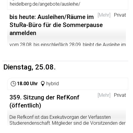
Eine Anmeldung ist nicht erforderlich, kommt einfach
heidelberg.de/angebote/ausleihe/
vorbei!
[Mehr]
Privat
bis heute: Ausleihen/Räume im
Weitere Infos findet ihr immer hier:
StuRa-Büro für die Sommerpause
https://sturahd.de/soziales
anmelden
vom 28.08. bis einschließlich 28.09. bleibt die Ausleihe im
StuRa-Büro geschlossen. Wenn ihr in diesem Zeitraum
etwas ausleihen wollt, meldet es bitte bis heute an, wir
finden dann sicher ein Möglichkeit, dass ihr während der
Dienstag, 25.08.
Pause doch etwas ausleihen könnt.
18.00 Uhr
hybrid
[Mehr]
Privat
359. Sitzung der RefKonf
(öffentlich)
Die Refkonf ist das Exekutivorgan der Verfassten
Studierendenschaft. Mitglieder sind die Vorsitzenden der
Verfassten Studierendenschaft (VS), die Sitzung leiten,