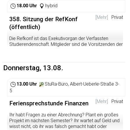
18.00 Uhr
hybrid
[Mehr]
Privat
358. Sitzung der RefKonf
(öffentlich)
Die Refkonf ist das Exekutivorgan der Verfassten
Studierendenschaft. Mitglieder sind die Vorsitzenden der
Verfassten Studierendenschaft (VS), die Sitzung leiten,
sowie die Referent*innen, von denen je eine*r pro
Referat die Stimme führt.
Donnerstag, 13.08.
Die Unterlagen zur Hybrid-Konferenz findest du hier:
https://www.stura.uni-heidelberg.de/vs-
13.00 Uhr
StuRa-Büro, Albert-Ueberle-Straße 3-
strukturen/referatekonferenz-
5
refkonf/sitzungsunterlagen-protokolle-der-
referatekonferenz/
[Mehr]
Privat
Feriensprechstunde Finanzen
Die Sitzung ist öffentlich, wenn du zuhören oder
Ihr habt Fragen zu einer Abrechnung? Plant ein großes
mitdiskutieren möchtest, kannst du teilnehmen. Die
Projekt im nächsten Semester? Ihr wartet auf Geld und
Sitzung findet hybrid statt:
wisst nicht, ob ihr was falsch gemacht habt oder