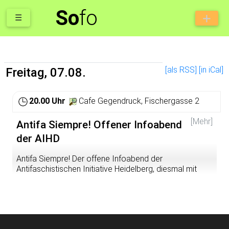
So
fo
☰
[als RSS]
[in iCal]
Freitag, 07.08.
20.00 Uhr
Cafe Gegendruck, Fischergasse 2
[Mehr]
Antifa Siempre! Offener Infoabend
der AIHD
Antifa Siempre! Der offene Infoabend der
Antifaschistischen Initiative Heidelberg, diesmal mit
einem Input zur Repression gegen die Ulm5
Seit dem 27. April 2026 findet im Hochsicherheitsgericht
im Knast Stuttgart-Stammheim der Prozess gegen die
Ulm 5 statt. Den palästinasolidarischen Aktivist*innen
Daniel, Zo, Crow, Vi und Leandra wird vorgeworfen,