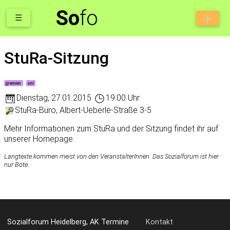
So
fo
☰
StuRa-Sitzung
gremien
uni
Dienstag
,
27.01.2015
19.00 Uhr
StuRa-Büro, Albert-Ueberle-Straße 3-5
Mehr Informationen zum StuRa und der Sitzung findet ihr auf
unserer Homepage.
Langtexte kommen meist von den VeranstalterInnen. Das Sozialforum ist hier
nur Bote.
Sozialforum Heidelberg, AK Termine
Kontakt