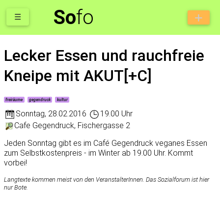
So
fo
☰
Lecker Essen und rauchfreie
Kneipe mit AKUT[+C]
freiräume
gegendruck
kultur
Sonntag
,
28.02.2016
19.00 Uhr
Cafe Gegendruck, Fischergasse 2
Jeden Sonntag gibt es im Café Gegendruck veganes Essen
zum Selbstkostenpreis - im Winter ab 19.00 Uhr. Kommt
vorbei!
Langtexte kommen meist von den VeranstalterInnen. Das Sozialforum ist hier
nur Bote.