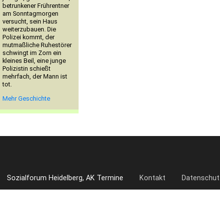
betrunkener Frührentner
am Sonntagmorgen
versucht, sein Haus
weiterzubauen. Die
Polizei kommt, der
mutmaßliche Ruhestörer
schwingt im Zorn ein
kleines Beil, eine junge
Polizistin schießt
mehrfach, der Mann ist
tot.
Mehr Geschichte
Sozialforum Heidelberg, AK Termine
Kontakt
Datenschut