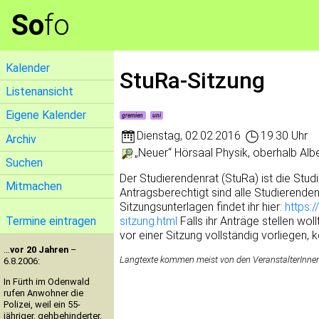
So
fo
Kalender
StuRa-Sitzung
Listenansicht
Eigene Kalender
gremien
uni
Dienstag
,
02.02.2016
19.30 Uhr
Archiv
„Neuer“ Hörsaal Physik, oberhalb Albe
Suchen
Der Studierendenrat (StuRa) ist die Stud
Mitmachen
Antragsberechtigt sind alle Studierenden
Sitzungsunterlagen findet ihr hier:
https:
sitzung.html
Falls ihr Anträge stellen woll
Termine eintragen
vor einer Sitzung vollständig vorliegen,
…
vor 20 Jahren
–
Langtexte kommen meist von den VeranstalterInnen. 
6.8.2006:
In Fürth im Odenwald
rufen Anwohner die
Polizei, weil ein 55-
jähriger, gehbehinderter,