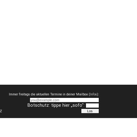
Immer freitags die aktuellen Termine in deiner Mailbox (
Infos
):
Botschutz: tippe hier „sofo“:
z