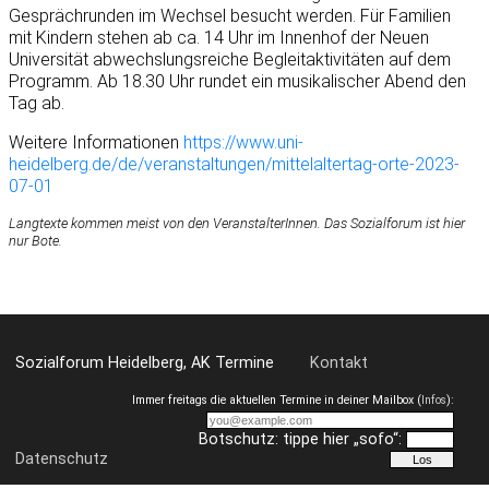
Gesprächrunden im Wechsel besucht werden. Für Familien
mit Kindern stehen ab ca. 14 Uhr im Innenhof der Neuen
Universität abwechslungsreiche Begleitaktivitäten auf dem
Programm. Ab 18.30 Uhr rundet ein musikalischer Abend den
Tag ab.
Weitere Informationen
https://www.uni-
heidelberg.de/de/veranstaltungen/mittelaltertag-orte-2023-
07-01
Langtexte kommen meist von den VeranstalterInnen. Das Sozialforum ist hier
nur Bote.
Sozialforum Heidelberg, AK Termine
Kontakt
Immer freitags die aktuellen Termine in deiner Mailbox (
Infos
):
Botschutz: tippe hier „sofo“:
Datenschutz