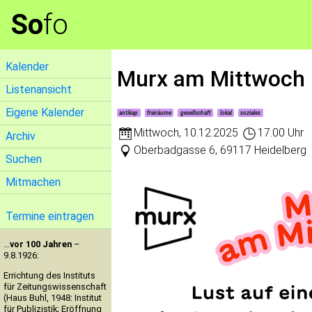
So
fo
Kalender
Murx am Mittwoch
Listenansicht
Eigene Kalender
antikap
freiräume
gesellschaft
lokal
soziales
Mittwoch
,
10.12.2025
17.00 Uhr
Archiv
Oberbadgasse 6, 69117 Heidelberg
Suchen
Mitmachen
Termine eintragen
…
vor 100 Jahren
–
9.8.1926:
Errichtung des Instituts
für Zeitungswissenschaft
(Haus Buhl, 1948: Institut
für Publizistik; Eröffnung