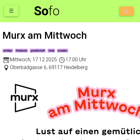
So
fo
☰
Murx am Mittwoch
antikap
freiräume
gesellschaft
lokal
soziales
Mittwoch
,
17.12.2025
17.00 Uhr
Oberbadgasse 6, 69117 Heidelberg