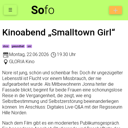
So
fo
☰
Kinoabend „Smalltown Girl“
docs
gesundheit
uni
Montag
,
22.06.2026
19.30 Uhr
GLORIA Kino
Nore ist jung, schön und scheinbar frei. Doch ihr ungezügelter
Lebensstil ist Flucht vor einem Missbrauch, der nie
aufgearbeitet wurde. Als Mitbewohnerin Jonna hinter die
Fassade blickt, beginnt für beide Frauen eine schonungslose
Reise in die Vergangenheit, die zeigt, wie eng
Selbstbestimmung und Selbstzerstörung beieinanderliegen
können. Im Anschluss: Digitales Live-Q&A mit der Regisseurin
Hille Norden.
Nach dem Film gibt es ein moderiertes Publikumsgespräch.