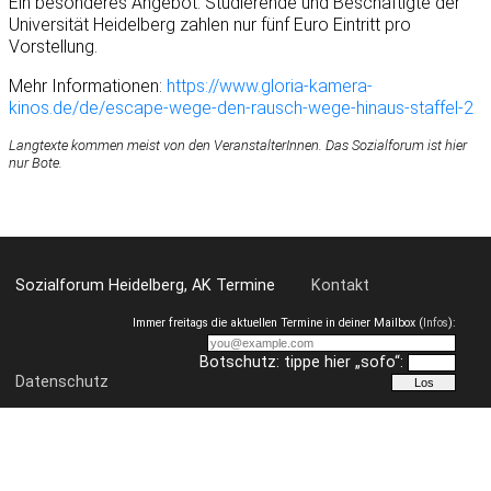
Ein besonderes Angebot: Studierende und Beschäftigte der
Universität Heidelberg zahlen nur fünf Euro Eintritt pro
Vorstellung.
Mehr Informationen:
https://www.gloria-kamera-
kinos.de/de/escape-wege-den-rausch-wege-hinaus-staffel-2
Langtexte kommen meist von den VeranstalterInnen. Das Sozialforum ist hier
nur Bote.
Sozialforum Heidelberg, AK Termine
Kontakt
Immer freitags die aktuellen Termine in deiner Mailbox (
Infos
):
Botschutz: tippe hier „sofo“:
Datenschutz