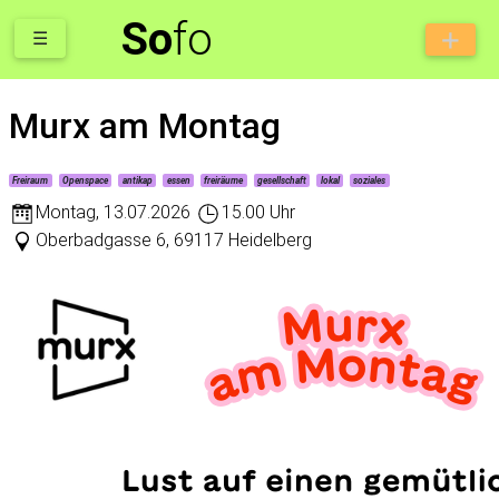
So
fo
☰
Murx am Montag
Freiraum
Openspace
antikap
essen
freiräume
gesellschaft
lokal
soziales
Montag
,
13.07.2026
15.00 Uhr
Oberbadgasse 6, 69117 Heidelberg