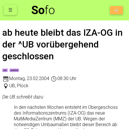
So
fo
☰
ab heute bleibt das IZA-OG in
der ^UB vorübergehend
geschlossen
uni
unimut
Montag
,
23.02.2004
08.30 Uhr
UB, Plöck
Die UB schreibt dazu:
In den nächsten Wochen entsteht im Obergeschoss
des Informationszentrums (IZA-OG) das neue
MultiMediaZentrum (MMZ) der UB. Wegen der
notwendigen Umbaumaßen bleibt dieser Bereich ab