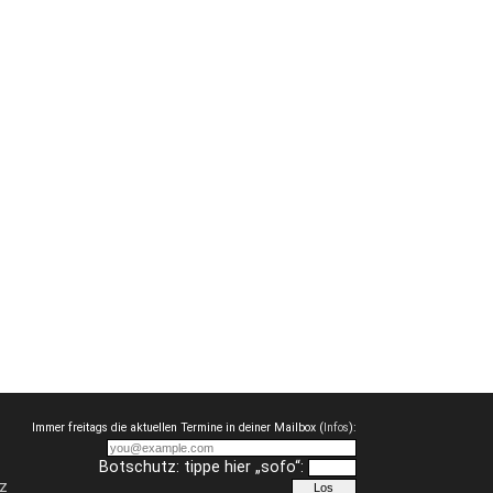
Immer freitags die aktuellen Termine in deiner Mailbox (
Infos
):
Botschutz: tippe hier „sofo“:
z