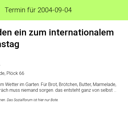
Termin für 2004-09-04
en ein zum internationalem
mstag
r
de, Plöck 66
em Wetter im Garten. Für Brot, Brötchen, Butter, Marmelade,
räch muss niemand sorgen. das entsteht ganz von selbst ...
n. Das Sozialforum ist hier nur Bote.