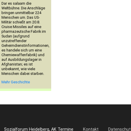
Dar es salaam die
Weltbühne. Die Anschläge
bringen unmittelbar 224
Menschen um. Das US-
Militär schießt am 20.8.
Cruise Missiles auf eine
pharmazeutsche Fabrik im
Sudan (aufgrund
unzutreffender
Geheimdienstinformationen,
es handele sich um eine
Chemiewaffenfabrik) und
auf Ausbildungslager in
Afghanistan; es ist
unbekannt, wie viele
Menschen dabei starben.
Mehr Geschichte
Sozialforum Heidelberg, AK Termine
Kontakt
Datenschut