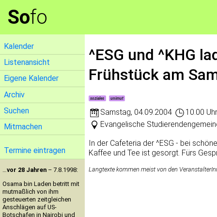
So
fo
Kalender
^ESG und ^KHG lad
Listenansicht
Frühstück am Sa
Eigene Kalender
Archiv
soziales
unimut
Suchen
Samstag
,
04.09.2004
10.00 Uh
Evangelische Studierendengemein
Mitmachen
In der Cafeteria der ^ESG - bei schön
Termine eintragen
Kaffee und Tee ist gesorgt. Fürs Gesp
Langtexte kommen meist von den VeranstalterInne
…
vor 28 Jahren
– 7.8.1998:
Osama bin Laden betritt mit
mutmaßlich von ihm
gesteuerten zeitgleichen
Anschlägen auf US-
Botschafen in Nairobi und