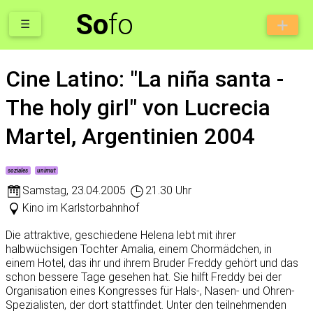
So
fo
☰
Cine Latino: "La niña santa -
The holy girl" von Lucrecia
Martel, Argentinien 2004
soziales
unimut
Samstag
,
23.04.2005
21.30 Uhr
Kino im Karlstorbahnhof
Die attraktive, geschiedene Helena lebt mit ihrer
halbwüchsigen Tochter Amalia, einem Chormädchen, in
einem Hotel, das ihr und ihrem Bruder Freddy gehört und das
schon bessere Tage gesehen hat. Sie hilft Freddy bei der
Organisation eines Kongresses für Hals-, Nasen- und Ohren-
Spezialisten, der dort stattfindet. Unter den teilnehmenden