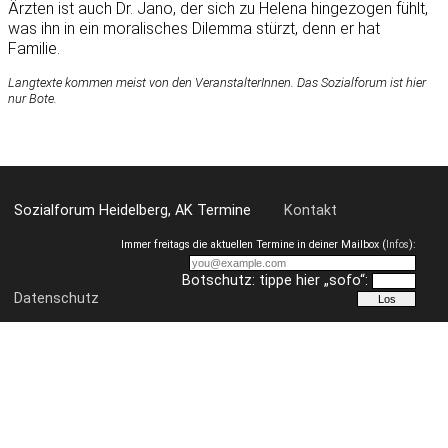
Ärzten ist auch Dr. Jano, der sich zu Helena hingezogen fühlt,
was ihn in ein moralisches Dilemma stürzt, denn er hat
Familie.
Langtexte kommen meist von den VeranstalterInnen. Das Sozialforum ist hier
nur Bote.
Sozialforum Heidelberg, AK Termine
Kontakt
Immer freitags die aktuellen Termine in deiner Mailbox (
Infos
):
Botschutz: tippe hier „sofo“:
Datenschutz