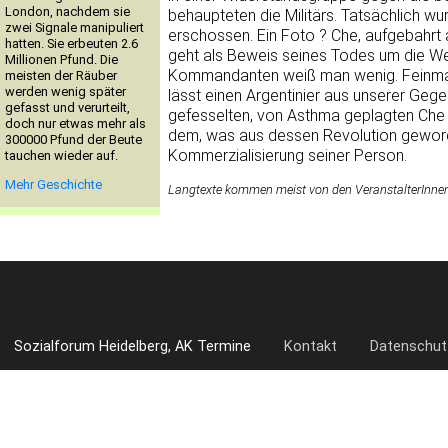
London, nachdem sie
behaupteten die Militärs. Tatsächlich 
zwei Signale manipuliert
erschossen. Ein Foto ? Che, aufgebahrt au
hatten. Sie erbeuten 2.6
geht als Beweis seines Todes um die Wel
Millionen Pfund. Die
Kommandanten weiß man wenig. Feinmann n
meisten der Räuber
werden wenig später
lässt einen Argentinier aus unserer Gege
gefasst und verurteilt,
gefesselten, von Asthma geplagten Che tr
doch nur etwas mehr als
dem, was aus dessen Revolution geworden
300000 Pfund der Beute
Kommerzialisierung seiner Person.
tauchen wieder auf.
Mehr Geschichte
Langtexte kommen meist von den VeranstalterInnen. 
Sozialforum Heidelberg, AK Termine
Kontakt
Datenschut