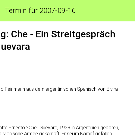
Termin für 2007-09-16
: Che - Ein Streitgespräch
Guevara
 Feinmann aus dem argentinischen Spanisch von Elvira
hatte Ernesto ?Che" Guevara, 1928 in Argentinien geboren,
livianische Armee gekämpft. Er sei im Kampf gefallen,