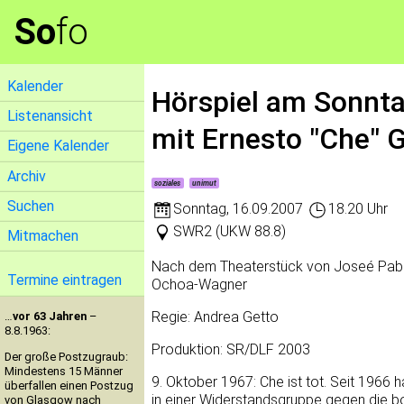
So
fo
Kalender
Hörspiel am Sonntag
Listenansicht
mit Ernesto "Che" 
Eigene Kalender
Archiv
soziales
unimut
Suchen
Sonntag
,
16.09.2007
18.20 Uhr
SWR2 (UKW 88.8)
Mitmachen
Nach dem Theaterstück von Joseé Pablo
Termine eintragen
Ochoa-Wagner
Regie: Andrea Getto
…
vor 63 Jahren
–
8.8.1963:
Produktion: SR/DLF 2003
Der große Postzugraub:
Mindestens 15 Männer
9. Oktober 1967: Che ist tot. Seit 1966 
überfallen einen Postzug
in einer Widerstandsgruppe gegen die bo
von Glasgow nach