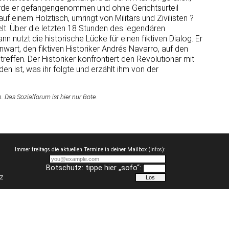
wurde er gefangengenommen und ohne Gerichtsurteil
f einem Holztisch, umringt von Militärs und Zivilisten ?
t. Über die letzten 18 Stunden des legendären
utzt die historische Lücke für einen fiktiven Dialog. Er
nwart, den fiktiven Historiker Andrés Navarro, auf den
effen. Der Historiker konfrontiert den Revolutionär mit
 ist, was ihr folgte und erzählt ihm von der
Das Sozialforum ist hier nur Bote.
Immer freitags die aktuellen Termine in deiner Mailbox (
Infos
):
Botschutz: tippe hier „sofo“:
z