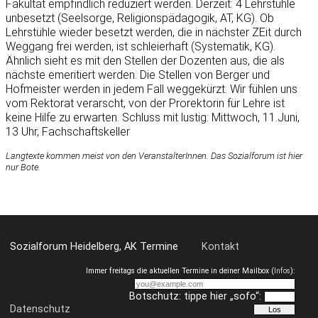
Fakultät empfindlich reduziert werden. Derzeit: 4 Lehrstühle
unbesetzt (Seelsorge, Religionspädagogik, AT, KG). Ob
Lehrstühle wieder besetzt werden, die in nächster ZEit durch
Weggang frei werden, ist schleierhaft (Systematik, KG).
Ähnlich sieht es mit den Stellen der Dozenten aus, die als
nächste emeritiert werden. Die Stellen von Berger und
Hofmeister werden in jedem Fall weggekürzt. Wir fühlen uns
vom Rektorat verarscht, von der Prorektorin für Lehre ist
keine Hilfe zu erwarten. Schluss mit lustig: Mittwoch, 11.Juni,
13 Uhr, Fachschaftskeller
Langtexte kommen meist von den VeranstalterInnen. Das Sozialforum ist hier
nur Bote.
Sozialforum Heidelberg, AK Termine
Kontakt
Immer freitags die aktuellen Termine in deiner Mailbox (
Infos
):
Botschutz: tippe hier „sofo“:
Datenschutz