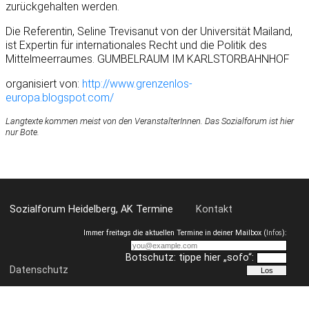
zurückgehalten werden.
Die Referentin, Seline Trevisanut von der Universität Mailand,
ist Expertin für internationales Recht und die Politik des
Mittelmeerraumes. GUMBELRAUM IM KARLSTORBAHNHOF
organisiert von:
http://www.grenzenlos-
europa.blogspot.com/
Langtexte kommen meist von den VeranstalterInnen. Das Sozialforum ist hier
nur Bote.
Sozialforum Heidelberg, AK Termine
Kontakt
Immer freitags die aktuellen Termine in deiner Mailbox (
Infos
):
Botschutz: tippe hier „sofo“:
Datenschutz