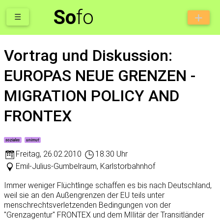
So
fo
☰
Vortrag und Diskussion:
EUROPAS NEUE GRENZEN -
MIGRATION POLICY AND
FRONTEX
soziales
unimut
Freitag
,
26.02.2010
18.30 Uhr
Emil-Julius-Gumbelraum, Karlstorbahnhof
Immer weniger Flüchtlinge schaffen es bis nach Deutschland,
weil sie an den Außengrenzen der EU teils unter
menschrechtsverletzenden Bedingungen von der
"Grenzagentur" FRONTEX und dem MIlitär der Transitländer