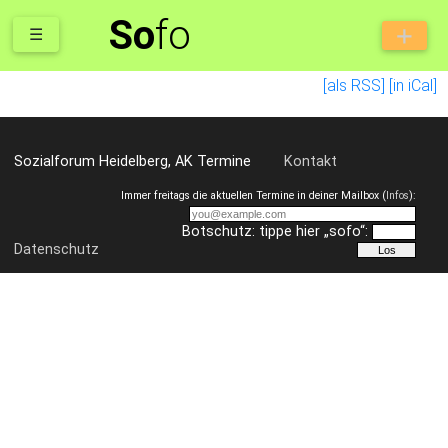
So
fo
☰
[als RSS]
[in iCal]
Sozialforum Heidelberg, AK Termine
Kontakt
Immer freitags die aktuellen Termine in deiner Mailbox (
Infos
):
Botschutz: tippe hier „sofo“:
Datenschutz