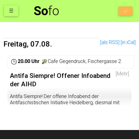
So
fo
☰
[als RSS]
[in iCal]
Freitag, 07.08.
20.00 Uhr
Cafe Gegendruck, Fischergasse 2
[Mehr]
Antifa Siempre! Offener Infoabend
der AIHD
Antifa Siempre! Der offene Infoabend der
Antifaschistischen Initiative Heidelberg, diesmal mit
einem Input zur Repression gegen die Ulm5
Seit dem 27. April 2026 findet im Hochsicherheitsgericht
im Knast Stuttgart-Stammheim der Prozess gegen die
Ulm 5 statt. Den palästinasolidarischen Aktivist*innen
Daniel, Zo, Crow, Vi und Leandra wird vorgeworfen,