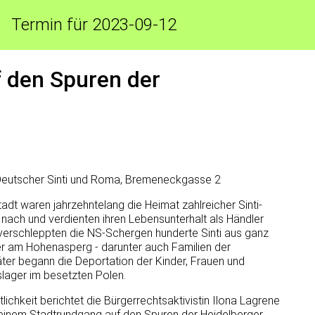
Termin für 2023-09-12
 den Spuren der
Deutscher Sinti und Roma, Bremeneckgasse 2
tadt waren jahrzehntelang die Heimat zahlreicher Sinti-
t nach und verdienten ihren Lebensunterhalt als Händler
erschleppten die NS-Schergen hunderte Sinti aus ganz
 am Hohenasperg - darunter auch Familien der
äter begann die Deportation der Kinder, Frauen und
lager im besetzten Polen.
chkeit berichtet die Bürgerrechtsaktivistin Ilona Lagrene
 einem Stadtrundgang auf den Spuren der Heidelberger