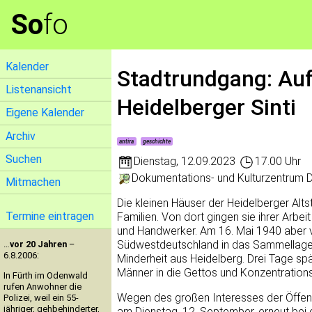
So
fo
Kalender
Stadtrundgang: Auf
Listenansicht
Heidelberger Sinti
Eigene Kalender
Archiv
antira
geschichte
Suchen
Dienstag
,
12.09.2023
17.00 Uhr
Dokumentations- und Kulturzentrum 
Mitmachen
Die kleinen Häuser der Heidelberger Alts
Termine eintragen
Familien. Von dort gingen sie ihrer Arbei
und Handwerker. Am 16. Mai 1940 aber v
Südwestdeutschland in das Sammellager
…
vor 20 Jahren
–
6.8.2006:
Minderheit aus Heidelberg. Drei Tage sp
Männer in die Gettos und Konzentrations
In Fürth im Odenwald
rufen Anwohner die
Wegen des großen Interesses der Öffentli
Polizei, weil ein 55-
jähriger, gehbehinderter,
am Dienstag, 12. September, erneut bei