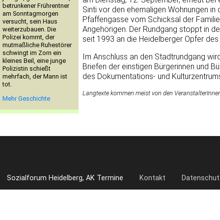
betrunkener Frührentner
Sinti vor den ehemaligen Wohnungen in 
am Sonntagmorgen
Pfaffengasse vom Schicksal der Familie
versucht, sein Haus
Angehörigen. Der Rundgang stoppt in der
weiterzubauen. Die
Polizei kommt, der
seit 1993 an die Heidelberger Opfer des
mutmaßliche Ruhestörer
schwingt im Zorn ein
Im Anschluss an den Stadtrundgang wird
kleines Beil, eine junge
Briefen der einstigen Bürgerinnen und Bü
Polizistin schießt
des Dokumentations- und Kulturzentrums 
mehrfach, der Mann ist
tot.
Langtexte kommen meist von den VeranstalterInnen. 
Mehr Geschichte
Sozialforum Heidelberg, AK Termine
Kontakt
Datenschut