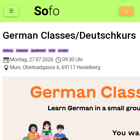
So
fo
☰
German Classes/Deutschkurs
bildung
freiräume
gesellschaft
lokal
soziales
Montag
,
27.07.2026
09.30 Uhr
Murx, Oberbadgasse 6, 69117 Heidelberg