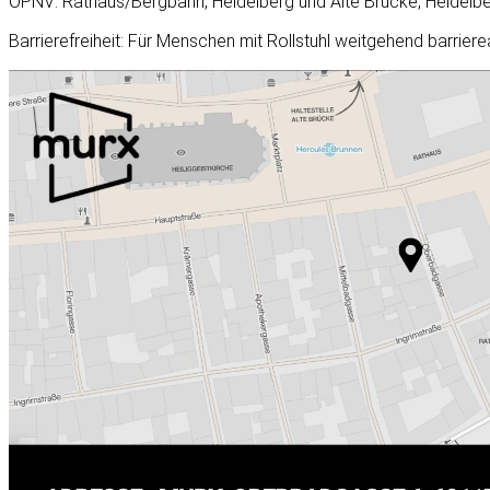
ÖPNV: Rathaus/Bergbahn, Heidelberg und Alte Brücke, Heidelb
Barrierefreiheit: Für Menschen mit Rollstuhl weitgehend barrier