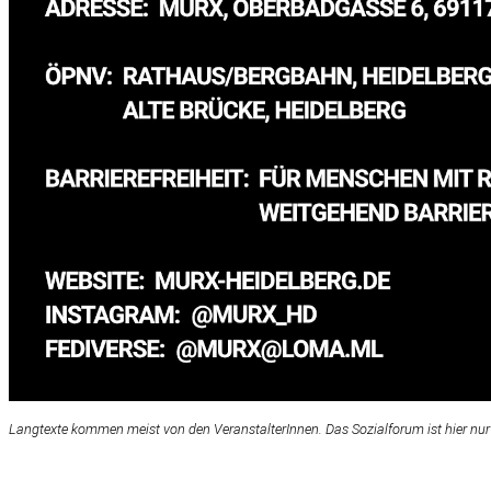
Langtexte kommen meist von den VeranstalterInnen. Das Sozialforum ist hier nur