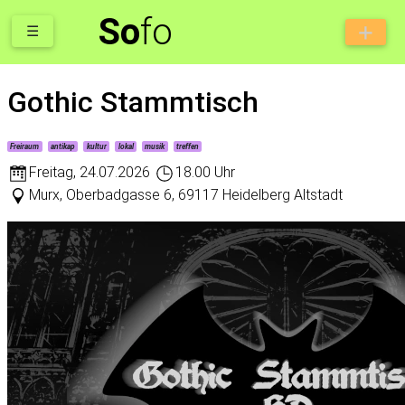
So
fo
☰
Gothic Stammtisch
Freiraum
antikap
kultur
lokal
musik
treffen
Freitag
,
24.07.2026
18.00 Uhr
Murx, Oberbadgasse 6, 69117 Heidelberg Altstadt