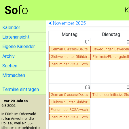
So
fo
K
⮜ November 2025
Kalender
Montag
Dienstag
Listenansicht
01
Eigene Kalender
German Classes/Deutschkurs
Bewegungen Bewegen: Online Workshop zu sicheren Smartphon
Archiv
Glühwein unter Glühbirnen
Filmkreis-Planungstreffen für studentisches Kurzfilmfestival Heidelberg vom 15.21.12.202
Plenum der ROSA-Hochschulgruppe
Suchen
Mitmachen
08
Termine eintragen
German Classes/Deutschkurs
Treffen der Initiative Stolpersteine Heidelbe
…
vor 20 Jahren
–
Glühwein unter Glühbirnen
6.8.2006:
Plenum der ROSA-Hochschulgruppe
In Fürth im Odenwald
Plenum der ROSA-Hochschulgruppe
rufen Anwohner die
Polizei, weil ein 55-
jähriger, gehbehinderter,