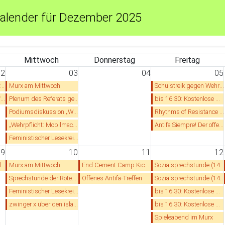
alender für Dezember 2025
Mittwoch
Donnerstag
Freitag
02
03
04
05
es
Murx am Mittwoch
Schulstreik gegen Wehrpflicht
5
Plenum des Referats gegen Antisemitismus
bis 16:30: Kostenlose Mietrechtsberatung für Studierende
Podiumsdiskussion „Wehrpflicht: Mobilmachung für neue Kriege in aller Welt“
Rhythms of Resistance Heidelberg Einsteigerprobe
„Wehrpflicht: Mobilmachung für neue Kriege in aller Welt“ – Podium gegen die Wehrpflicht
Antifa Siempre! Der offene Infoabend der AIHD
Feministischer Lesekreis der solid und ROSA - Thema: Queerfeminismus
09
10
11
12
rg
Murx am Mittwoch
End Cement Camp Kickoff
Sozialsprechstunde (14:30 - 17:30 Uhr)
Sprechstunde der Roten Hilfe HD/MA: Rechtshilfeberatung für von Repression Betroffene
Offenes Antifa-Treffen
Sozialsprechstunde (14:30 - 17:30 Uhr)
Feministischer Lesekreis der solid und ROSA - Thema: Kurdischer Feminismus
bis 16:30: Kostenlose Mietrechtsberatung für Studierende
zwinger x über den islam reden
bis 16:30: Kostenlose Mietrechtsberatung für Studierende
Spieleabend im Murx