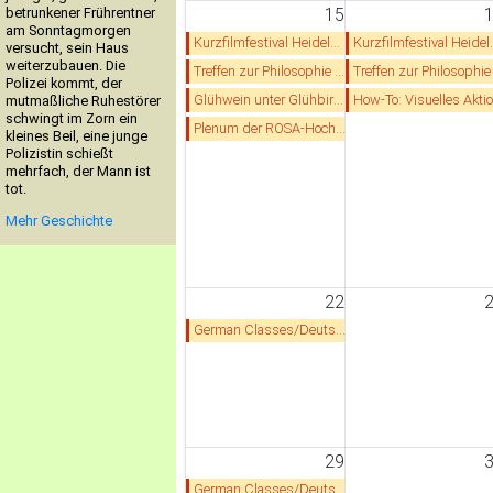
betrunkener Frührentner
15
am Sonntagmorgen
Kurzfilmfestival Heidelberg
Kurzfilmfestival Heidelberg
versucht, sein Haus
weiterzubauen. Die
Treffen zur Philosophie des Wartens
Treffen zur Philosophie des Warten
Polizei kommt, der
Glühwein unter Glühbirnen
How-To: Visuelles Aktionsdesign: Wie mache ich unsere Aktionen schön und unüberhörbar
mutmaßliche Ruhestörer
schwingt im Zorn ein
Plenum der ROSA-Hochschulgruppe
kleines Beil, eine junge
Polizistin schießt
mehrfach, der Mann ist
tot.
Mehr Geschichte
22
German Classes/Deutschkurs
29
German Classes/Deutschkurs