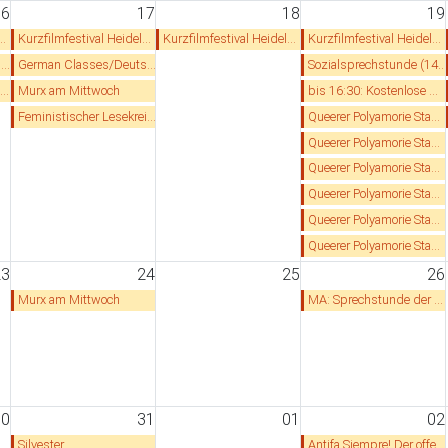
16
17
18
19
Kurzfilmfestival Heidelberg
Kurzfilmfestival Heidelberg
Kurzfilmfestival Heidelberg
s
German Classes/Deutschkurs
Sozialsprechstunde (14:30 - 17:30 Uhr) letztes Mal vor Winterpause!
?
Murx am Mittwoch
bis 16:30: Kostenlose Mietrechtsberatung für Studierende (letztes Mal vor Winterpause)
Feministischer Lesekreis der solid und ROSA - Thema: Dekolonialer und Intersektionaler Feminismus
Queerer Polyamorie Stammtisch - moderiertes Gruppengespräch
Queerer Polyamorie Stammtisch - moderiertes Gruppengespräch
Queerer Polyamorie Stammtisch - moderiertes Gruppengespräch
Queerer Polyamorie Stammtisch - moderiertes Gruppengespräch
Queerer Polyamorie Stammtisch - moderiertes Gruppengespräch
Queerer Polyamorie Stammtisch - moderiertes Gruppengespräch
23
24
25
26
Murx am Mittwoch
MA: Sprechstunde der Roten Hilfe HD/MA: Rechtshilfeberatung für von Repression Betroffene
30
31
01
02
Silvester
Antifa Siempre! Der offene Infoabend der AIHD