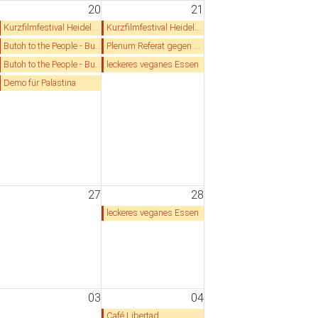
20
21
Kurzfilmfestival Heidelberg
Kurzfilmfestival Heidelberg
Butoh to the People - Butoh Community Workshop
Plenum Referat gegen Antisemitismus
Butoh to the People - Butoh Community Workshop
leckeres veganes Essen
Demo für Palästina
27
28
leckeres veganes Essen
03
04
Café Libertad