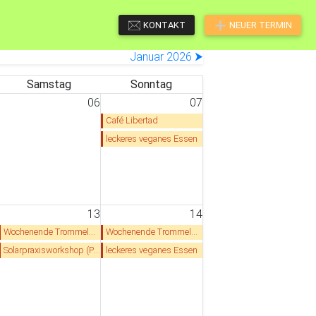
KONTAKT
NEUER TERMIN
Januar 2026 ⮞
Samstag
Sonntag
06
07
Café Libertad
leckeres veganes Essen
13
14
Wochenende Trommelworkshop im Welthaus-Heidelberg
Wochenende Trommelworkshop im Welthaus-Heidelberg
Solarpraxisworkshop (Photovoltaik):
leckeres veganes Essen