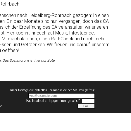
-Rohrbach
enschen nach Heidelberg-Rohrbach gezogen: In einen
ren. Ein paar Monate sind nun vergangen, doch das CA
laesslich der Eroeffnung des CA veranstalten wir unseren
t. Hier koennt ihr euch auf Musik, Infostaende,
e Mitmachaktionen, einen Rad-Check und noch mehr
 Essen und Getraenken. Wir freuen uns darauf, unserem
u oeffnen!
Das Sozialforum ist hier nur Bote.
Immer freitags die aktuellen Termine in deiner Mailbox (
Infos
):
Botschutz: tippe hier „sofo“:
z