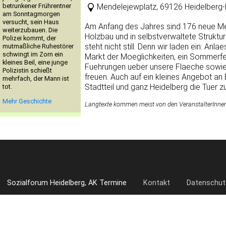
betrunkener Frührentner
Mendelejewplatz, 69126 Heidelberg
am Sonntagmorgen
versucht, sein Haus
Am Anfang des Jahres sind 176 neue M
weiterzubauen. Die
Holzbau und in selbstverwaltete Struktu
Polizei kommt, der
steht nicht still. Denn wir laden ein: An
mutmaßliche Ruhestörer
schwingt im Zorn ein
Markt der Moeglichkeiten, ein Sommerfes
kleines Beil, eine junge
Fuehrungen ueber unsere Flaeche sowi
Polizistin schießt
freuen. Auch auf ein kleines Angebot an
mehrfach, der Mann ist
Stadtteil und ganz Heidelberg die Tuer z
tot.
Mehr Geschichte
Langtexte kommen meist von den VeranstalterInnen. 
Sozialforum Heidelberg, AK Termine
Kontakt
Datenschut