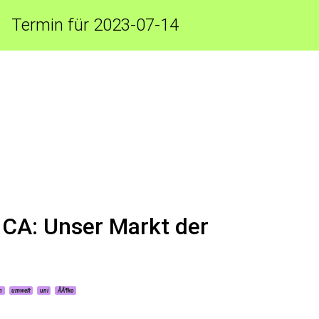
Termin für 2023-07-14
CA: Unser Markt der
n
umwelt
uni
ÃÂ¶ko