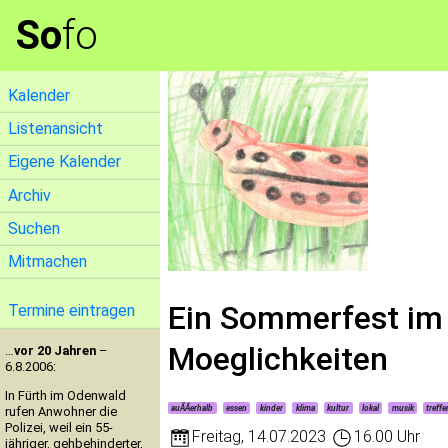
So
fo
Kalender
Listenansicht
Eigene Kalender
Archiv
Suchen
Mitmachen
Ein Sommerfest im 
Termine eintragen
Moeglichkeiten
…
vor 20 Jahren
–
6.8.2006:
In Fürth im Odenwald
auÃÂerhalb
essen
kinder
klima
kultur
lokal
musik
treffe
rufen Anwohner die
Polizei, weil ein 55-
Freitag
,
14.07.2023
16.00 Uhr
jähriger, gehbehinderter,