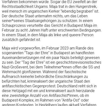
Verfahren bekommen würde. Sogar die EU zweifelt an der
Rechtsstaatlichkeit Ungarns. Maja trat in den Hungerstreik,
weil mensch im ungarischen Kerker "lebendig begraben" ist.
Der deutsche Staat unternahm nichts, um das Leben
seiner*seines Staatsangehörigen zu schützen. In einem
Schauprozess verurteilte das Gericht in Budapest Maja im
Februar zu acht Jahren Haft unter erschwerten Bedingungen.
In einem Staat, in dem Maja als linke und queere Person
zusätzlich gefährdet ist.
Maja wird vorgeworfen, im Februar 2023 am Rande des
sogenannten "Tags der Ehre" in Budapest an handfesten
Auseinandersetzungen mit ein paar Nazis beteiligt gewesen
zu sein. Der "Tag der Ehre" ist ein geschichtsrevisionistisches
Nazi-Großevent, bei dem Teilnehmer*innen offen die SS und
Wehrmacht glorifizieren. Während der faschistische
Aufmarsch keinerlei behördliche Einschränkungen zu
befürchten hat, kriminalisiert der ungarische Staat den
antifaschistischen Gegenprotest. Deutschland reiht sich in
diese Hetzjagd mit ein und kriminalisiert auch hierzulande
eine zweistellige Anzahl von Antifaschist*innen, ob im
Budapest-Komplex, im Rahmen von "Antifa-Ost" oder
anderen Kontexten. In Heidelberg laufen aktuell Verfahren