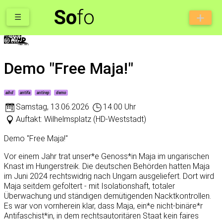
So
fo
☰
Demo "Free Maja!"
aihd
antifa
antirep
demo
Samstag
,
13.06.2026
14.00 Uhr
Auftakt: Wilhelmsplatz (HD-Weststadt)
Demo "Free Maja!"
Vor einem Jahr trat unser*e Genoss*in Maja im ungarischen
Knast im Hungerstreik. Die deutschen Behörden hatten Maja
im Juni 2024 rechtswidrig nach Ungarn ausgeliefert. Dort wird
Maja seitdem gefoltert - mit Isolationshaft, totaler
Überwachung und ständigen demütigenden Nacktkontrollen.
Es war von vornherein klar, dass Maja, ein*e nicht-binäre*r
Antifaschist*in, in dem rechtsautoritären Staat kein faires