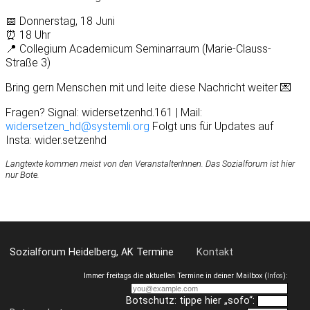
📅 Donnerstag, 18 Juni
⏰ 18 Uhr
📍 Collegium Academicum Seminarraum (Marie-Clauss-
Straße 3)
Bring gern Menschen mit und leite diese Nachricht weiter 💌
Fragen? Signal: widersetzenhd.161 | Mail:
widersetzen_hd@systemli.org
Folgt uns für Updates auf
Insta: wider.setzenhd
Langtexte kommen meist von den VeranstalterInnen. Das Sozialforum ist hier
nur Bote.
Sozialforum Heidelberg, AK Termine
Kontakt
Immer freitags die aktuellen Termine in deiner Mailbox (
Infos
):
Botschutz: tippe hier „sofo“: