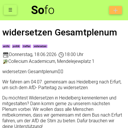
So
fo
☰
widersetzen Gesamtplenum
antifa
politik
treffen
widersetzen
Donnerstag
,
18.06.2026
18.00 Uhr
Collecium Academicum, Mendelejewplatz 1
widersetzen Gesamtplenum❤️‍🔥
Wir fahren am 04.07. gemeinsam aus Heidelberg nach Erfurt,
um sich dem AfD- Parteitag zu widersetzen.
Du möchtest Widersetzen in Heidelberg kennenlernen und
mitgestalten? Dann komm gerne zu unserem nächsten
Plenum vorbei. Wir wollen dass alle Menschen
mitbekommen, dass wir gemeinsam mit dem Bus nach Erfurt
fahren, um der AfD die Stirn zu bieten. Dafür brauchen wir
deine Unterstützung!