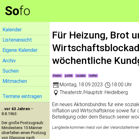
So
fo
Kalender
Für Heizung, Brot u
Listenansicht
Wirtschaftsblocka
Eigene Kalender
wöchentliche Kun
Archiv
Suchen
frieden
politik
soziales
treffen
Mitmachen
Montag
,
18.09.2023
18.00 Uhr
Theaterstr./Hauptstr. Heidelberg
Termine eintragen
Ein neues Aktionsbündnis für eine sozia
…
vor 63 Jahren
–
Inflation und Wirtschaftskrise sowie für 
8.8.1963:
Beteiligung oder dem Besuch seiner wö
Der große Postzugraub:
Langtexte kommen meist von den VeranstalterInnen. 
Mindestens 15 Männer
überfallen einen Postzug
von Glasgow nach