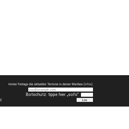
Immer freitags die aktuellen Termine in deiner Mailbox (
Infos
):
Botschutz: tippe hier „sofo“:
z