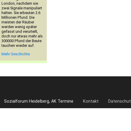
London, nachdem sie
zwei Signale manipuliert
hatten. Sie erbeuten 2.6
Millionen Pfund. Die
meisten der Räuber
werden wenig später
gefasst und verurteilt,
doch nur etwas mehr als
300000 Pfund der Beute
tauchen wieder auf.
Mehr Geschichte
Sozialforum Heidelberg, AK Termine
Kontakt
Datenschut