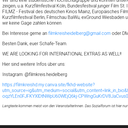
Wir sind eine studentische Hochschulgruppe und konnten unsere F
zeigen, u.a. Kurzfilmfestival Köln, Bundesfestival junger Film St.
FILMZ - Festival des deutschen Kinos Mainz, Europäisches Film
Kurzfilmfestival Berlin, Filmschau BaWü, exGround Wiesbaden u
wir keine Gage zahlen können.
Bei Interesse gerne an
filmkreisheidelberg@gmail.com
oder DM
Besten Dank, euer Schafe-Team.
WE ARE LOOKING FOR INTERNATIONAL EXTRAS AS WELL!!
Hier sind weitere Infos über uns:
Instagram: @filmkreis.heidelberg
https://filmkreishd.my.canva.site/fkhd-website?
utm_source=ig&utm_medium=social&utm_content=link_in
oqzYLEn0FJFKYXlDtNWpU60WEjQ6kj-CPWngGuKrDV8JaCvus0
Langtexte kommen meist von den VeranstalterInnen. Das Sozialforum ist hier nur