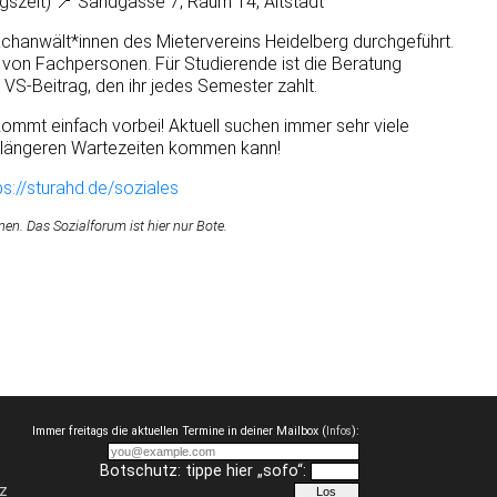
ngszeit) 📍 Sandgasse 7, Raum 14, Altstadt
Fachanwält*innen des Mietervereins Heidelberg durchgeführt.
 von Fachpersonen. Für Studierende ist die Beratung
n VS-Beitrag, den ihr jedes Semester zahlt.
 kommt einfach vorbei! Aktuell suchen immer sehr viele
u längeren Wartezeiten kommen kann!
ps://sturahd.de/soziales
n. Das Sozialforum ist hier nur Bote.
Immer freitags die aktuellen Termine in deiner Mailbox (
Infos
):
Botschutz: tippe hier „sofo“:
z