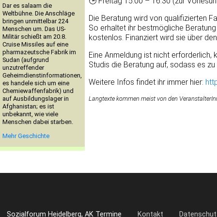
🕒 Freitag 15:00 – 16:30 (zur Vorlesu
Dar es salaam die
Weltbühne. Die Anschläge
Die Beratung wird von qualifizierten 
bringen unmittelbar 224
So erhaltet ihr bestmögliche Beratung
Menschen um. Das US-
Militär schießt am 20.8.
kostenlos. Finanziert wird sie über de
Cruise Missiles auf eine
pharmazeutsche Fabrik im
Eine Anmeldung ist nicht erforderlich,
Sudan (aufgrund
Studis die Beratung auf, sodass es z
unzutreffender
Geheimdienstinformationen,
Weitere Infos findet ihr immer hier:
htt
es handele sich um eine
Chemiewaffenfabrik) und
auf Ausbildungslager in
Langtexte kommen meist von den VeranstalterInne
Afghanistan; es ist
unbekannt, wie viele
Menschen dabei starben.
Mehr Geschichte
Sozialforum Heidelberg, AK Termine
Kontakt
Datenschut