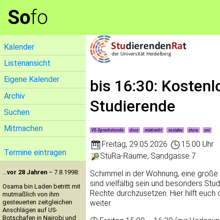
So
fo
Kalender
Listenansicht
Eigene Kalender
bis 16:30: Kosten
Archiv
Studierende
Suchen
Mitmachen
VS-Sprechstunde
docs
mietrecht
soziales
stura
uni
Freitag
,
29.05.2026
15.00 Uhr
Termine eintragen
StuRa-Räume, Sandgasse 7
…
vor 28 Jahren
– 7.8.1998:
Schimmel in der Wohnung, eine große
sind vielfältig sein und besonders Stu
Osama bin Laden betritt mit
Rechte durchzusetzen. Hier hilft euch 
mutmaßlich von ihm
gesteuerten zeitgleichen
weiter.
Anschlägen auf US-
Botschafen in Nairobi und