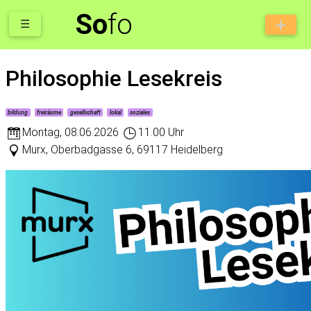
So
fo
☰
Philosophie Lesekreis
bildung
freiräume
gesellschaft
lokal
soziales
Montag
,
08.06.2026
11.00 Uhr
Murx, Oberbadgasse 6, 69117 Heidelberg