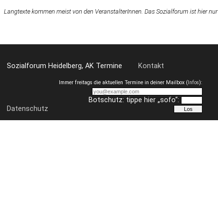
Langtexte kommen meist von den VeranstalterInnen. Das Sozialforum ist hier nur
Sozialforum Heidelberg, AK Termine
Kontakt
Immer freitags die aktuellen Termine in deiner Mailbox (
Infos
):
Botschutz: tippe hier „sofo“:
Datenschutz