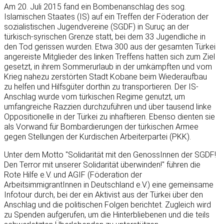
Am 20. Juli 2015 fand ein Bombenanschlag des sog.
Islamischen Staates (IS) auf ein Treffen der Föderation der
sozialistischen Jugendvereine (SGDF) in Suruç an der
türkisch-syrischen Grenze statt, bei dem 33 Jugendliche in
den Tod gerissen wurden. Etwa 300 aus der gesamten Türkei
angereiste Mitglieder des linken Treffens hatten sich zum Ziel
gesetzt, in ihrem Sommerurlaub in der umkämpften und vom
Krieg nahezu zerstörten Stadt Kobane beim Wiederaufbau
zu helfen und Hilfsgüter dorthin zu transportieren. Der IS-
Anschlag wurde vom türkischen Regime genutzt, um
umfangreiche Razzien durchzuführen und über tausend linke
Oppositionelle in der Türkei zu inhaftieren. Ebenso dienten sie
als Vorwand für Bombardierungen der türkischen Armee
gegen Stellungen der Kurdischen Arbeiterpartei (PKK).
Unter dem Motto "Solidarität mit den GenossInnen der SGDF!
Den Terror mit unserer Solidarität überwinden!" führen die
Rote Hilfe e.V. und AGIF (Föderation der
ArbeitsimmigrantInnen in Deutschland e.V.) eine gemeinsame
Infotour durch, bei der ein Aktivist aus der Türkei über den
Anschlag und die politischen Folgen berichtet. Zugleich wird
zu Spenden aufgerufen, um die Hinterbliebenen und die teils