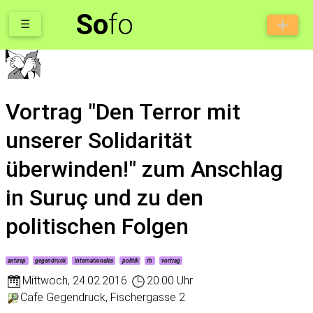
So
fo
☰
Vortrag "Den Terror mit
unserer Solidarität
überwinden!" zum Anschlag
in Suruç und zu den
politischen Folgen
antirep
gegendruck
internationales
politik
rh
vortrag
Mittwoch
,
24.02.2016
20.00 Uhr
Cafe Gegendruck, Fischergasse 2