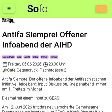
So
fo
☰
Antifa Siempre! Offener
Infoabend der AIHD
Gegendruck
aihd
antifa
antira
treffen
vortrag
Freitag
,
05.06.2026
20.00 Uhr
Cafe Gegendruck, Fischergasse 2
Antifa Siempre! Der offene Infoabend der Antifaschistischen
Initiative Heidelberg: Input, Diskussion, Kneipenabend; immer
am 1. Freitag im Monat
Diesmal mit einem Input zu GEAS
Am 12. Juni 2026 tritt das neu verschärfte Gemeinsame