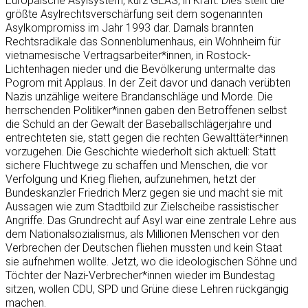
Europäische Asylsystem, kurz GEAS, in Kraft. Dies stellt die
größte Asylrechtsverschärfung seit dem sogenannten
Asylkompromiss im Jahr 1993 dar. Damals brannten
Rechtsradikale das Sonnenblumenhaus, ein Wohnheim für
vietnamesische Vertragsarbeiter*innen, in Rostock-
Lichtenhagen nieder und die Bevölkerung untermalte das
Pogrom mit Applaus. In der Zeit davor und danach verübten
Nazis unzählige weitere Brandanschläge und Morde. Die
herrschenden Politiker*innen gaben den Betroffenen selbst
die Schuld an der Gewalt der Baseballschlägerjahre und
entrechteten sie, statt gegen die rechten Gewalttäter*innen
vorzugehen. Die Geschichte wiederholt sich aktuell: Statt
sichere Fluchtwege zu schaffen und Menschen, die vor
Verfolgung und Krieg fliehen, aufzunehmen, hetzt der
Bundeskanzler Friedrich Merz gegen sie und macht sie mit
Aussagen wie zum Stadtbild zur Zielscheibe rassistischer
Angriffe. Das Grundrecht auf Asyl war eine zentrale Lehre aus
dem Nationalsozialismus, als Millionen Menschen vor den
Verbrechen der Deutschen fliehen mussten und kein Staat
sie aufnehmen wollte. Jetzt, wo die ideologischen Söhne und
Töchter der Nazi-Verbrecher*innen wieder im Bundestag
sitzen, wollen CDU, SPD und Grüne diese Lehren rückgängig
machen.