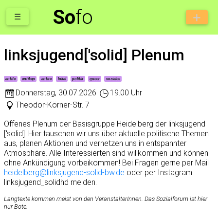
So
fo
☰
linksjugend['solid] Plenum
antifa
antikap
antira
lokal
politik
queer
soziales
Donnerstag
,
30.07.2026
19.00 Uhr
Theodor-Körner-Str. 7
Offenes Plenum der Basisgruppe Heidelberg der linksjugend
['solid]. Hier tauschen wir uns über aktuelle politische Themen
aus, planen Aktionen und vernetzen uns in entspannter
Atmosphäre. Alle Interessierten sind willkommen und können
ohne Ankündigung vorbeikommen! Bei Fragen gerne per Mail
heidelberg@linksjugend-solid-bw.de
oder per Instagram
linksjugend_solidhd melden.
Langtexte kommen meist von den VeranstalterInnen. Das Sozialforum ist hier
nur Bote.