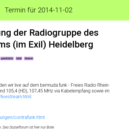
Termin für 2014-11-02
ung der Radiogruppe des
 (im Exil) Heidelberg
geschichte
lokal
theorie
en wir live auf dem bermuda.funk - Freies Radio Rhein-
und 105,4 (HD), 107,45 MHz via Kabelempfang sowie im
/livestream.html
.
ungen/contrafunk.html
Das Sozialforum ist hier nur Bote.