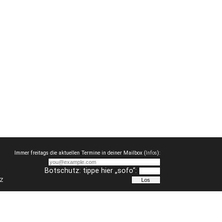
Immer freitags die aktuellen Termine in deiner Mailbox (
Infos
):
Botschutz: tippe hier „sofo“:
z