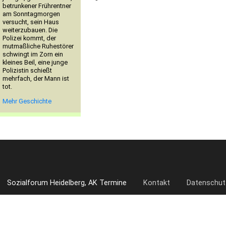
betrunkener Frührentner
am Sonntagmorgen
versucht, sein Haus
weiterzubauen. Die
Polizei kommt, der
mutmaßliche Ruhestörer
schwingt im Zorn ein
kleines Beil, eine junge
Polizistin schießt
mehrfach, der Mann ist
tot.
Mehr Geschichte
Sozialforum Heidelberg, AK Termine
Kontakt
Datenschut