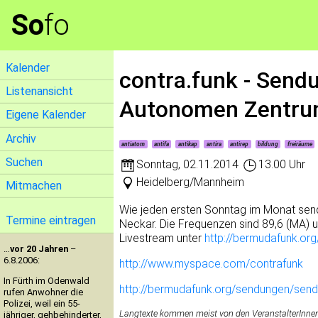
So
fo
Kalender
contra.funk - Send
Listenansicht
Autonomen Zentrums
Eigene Kalender
Archiv
antiatom
antifa
antikap
antira
antirep
bildung
freiräume
Suchen
Sonntag
,
02.11.2014
13.00 Uhr
Heidelberg/Mannheim
Mitmachen
Wie jeden ersten Sonntag im Monat send
Termine eintragen
Neckar. Die Frequenzen sind 89,6 (MA) 
Livestream unter
http://bermudafunk.org
…
vor 20 Jahren
–
6.8.2006:
http://www.myspace.com/contrafunk
In Fürth im Odenwald
http://bermudafunk.org/sendungen/send
rufen Anwohner die
Polizei, weil ein 55-
Langtexte kommen meist von den VeranstalterInnen. 
jähriger, gehbehinderter,