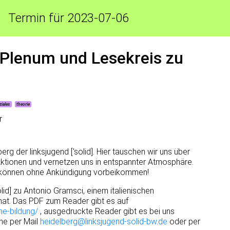
Termin für 2023-07-06
] Plenum und Lesekreis zu
ziales
theorie
r
g der linksjugend ['solid]. Hier tauschen wir uns über
Aktionen und vernetzen uns in entspannter Atmosphäre.
nd können ohne Ankündigung vorbeikommen!
lid] zu Antonio Gramsci, einem italienischen
hat. Das PDF zum Reader gibt es auf
he-bildung/
, ausgedruckte Reader gibt es bei uns
ne per Mail
heidelberg@linksjugend-solid-bw.de
oder per