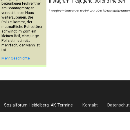
Instagram linksjugend_solidhd melden
betrunkener Frührentner
am Sonntagmorgen
Langtexte kommen meist von den VeranstalterInnen. 
versucht, sein Haus
weiterzubauen. Die
Polizei kommt, der
mutmaßliche Ruhestörer
schwingt im Zorn ein
kleines Beil, eine junge
Polizistin schießt
mehrfach, der Mann ist
tot.
Mehr Geschichte
Sozialforum Heidelberg, AK Termine
Kontakt
Datenschut