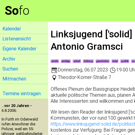
So
fo
Kalender
Linksjugend ['solid
Listenansicht
Antonio Gramsci
Eigene Kalender
Archiv
antifa
antikap
arbeit
bildung
geschichte
lokal
politik
so
Suchen
Donnerstag
,
06.07.2023
19.00 Uh
Theodor-Körner-Straße 7
Mitmachen
Offenes Plenum der Basisgruppe Heidelber
Termine eintragen
aktuelle politische Themen aus, planen 
Alle Interessierten sind willkommen u
…
vor 20 Jahren
–
6.8.2006:
Wir lesen den Reader der linksjugend ['so
Kommunisten, der vor rund 100 gewirkt 
In Fürth im Odenwald
https://www.linksjugend-solid.de/politisc
rufen Anwohner die
Polizei, weil ein 55-
kostenlos zur Verfügung. Bei Fragen ger
jähriger, gehbehinderter,