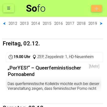
So
fo
☰
⮜
2012
2013
2014
2015
2016
2017
2018
2019
⮞
Freitag, 02.12.
19.00 Uhr
ZEP, Zeppelinstr. 1, HD-Neuenheim
[Mehr]
„PorYES!“ – Queerfeministischer
Pornoabend
Das querfeministische Kollektiv möchte euch bei dieser
Veranstaltung zeigen, dass feministischer Porno nicht
nur für Feminist*innen ist, sondern für alle, die Bock auf
authentischen, ethischen Sex haben, der für mehr als nur
den (imaginierten) heterosexuellen Mann erregend ist.