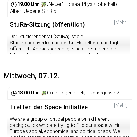
19.00 Uhr
„Neuer“ Hörsaal Physik, oberhalb
Albert Ueberle-Str 3-5
[Mehr]
StuRa-Sitzung (öffentlich)
Der Studierendenrat (StuRa) ist die
Studierendenvertretung der Uni Heidelberg und tagt
öffentllich. Antragsberechtigt sind alle Studierenden.
Informationen zur Antragstellung und Fristen sowie die
Sitzungsunterlagen findet ihr hier:
https://www.stura.uni-
heidelberg.de/studierendenrat/stura-sitzung.html
Falls ihr
Anträge stellen wollt, mailt sie an die Sitzungsleitung. Alle
Mittwoch, 07.12.
Anträge, die 6 Tage vor einer Sitzung vollständig
vorliegen, können in dieser Sitzung behandelt werden.
18.00 Uhr
Cafe Gegendruck, Fischergasse 2
[Mehr]
Treffen der Space Initiative
We are a group of critical people with different
backgrounds who are trying to find our space within
Europe’s social, economical and political chaos. We