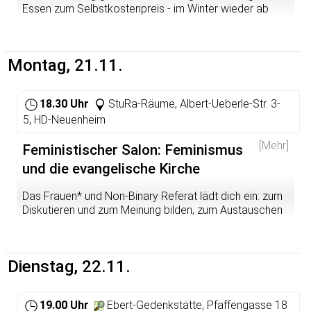
Essen zum Selbstkostenpreis - im Winter wieder ab
und Diversität in der IT einsetzen. Aus gutem Grund!
19.00 Uhr. Kommt vorbei!
mit Fiona Krakenbürger
Montag, 21.11.
https://perspektivefeminismus2016.wordpress.com/
18.30 Uhr
StuRa-Räume, Albert-Ueberle-Str. 3-
5, HD-Neuenheim
[Mehr]
Feministischer Salon: Feminismus
und die evangelische Kirche
Das Frauen* und Non-Binary Referat lädt dich ein: zum
Diskutieren und zum Meinung bilden, zum Austauschen
und Überblick verschaffen. Ob alte Häsin oder Newbie,
klar positioniert oder auf der Suche.
https://perspektivefeminismus2016.wordpress.com/
Dienstag, 22.11.
19.00 Uhr
Ebert-Gedenkstätte, Pfaffengasse 18