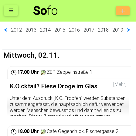
So
fo
☰
⮜
2012
2013
2014
2015
2016
2017
2018
2019
⮞
Mittwoch, 02.11.
17.00 Uhr
ZEP, Zeppelinstraße 1
[Mehr]
K.O.cktail? Fiese Droge im Glas
Unter dem Ausdruck „K.O.-Tropfen“ werden Substanzen
zusammengefasst, die hauptsächlich dafür verwendet
werden Menschen bewusstlos und damit willenlos zu
machen. Dieser Zustand wird oft ausgenutzt um
sexualisierte Gewalt auszuüben, aber auch um Personen
auszurauben. Auch in Heidelberg werden immer wieder
18.00 Uhr
Cafe Gegendruck, Fischergasse 2
Einsätze von K.O.-Tropfen bekannt. In diesem Workshop