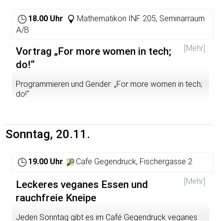
18.00 Uhr
Mathematikon INF 205, Seminarraum
A/B
[Mehr]
Vortrag „For more women in tech;
do!“
Programmieren und Gender: „For more women in tech;
do!“
Wir schreiben das Jahr 2016. Wir können auf den Mond
fliegen, mit Australien Video-chatten, QR-Codes
scannen, uns von autonomen Autos einschüchtern
Sonntag, 20.11.
lassen, 3D-drucken, hochauflösende Selfies schießen
und den Träumen künstlicher Intelligenz zuschauen. Die
Zukunft ist da, wir haben so viel erreicht. Doch ein Blick
19.00 Uhr
Cafe Gegendruck, Fischergasse 2
in die Maschinenräume und Informatik-Vorlesungen
dieser Erde vermittelt ein anderes Bild. Die
[Mehr]
Leckeres veganes Essen und
Geschlechterdisparität in der IT ist noch immer enorm,
rauchfreie Kneipe
dabei war das nicht immer so und ist alles andere als
unüberwindbar – das haben auch einige Initiativen
Jeden Sonntag gibt es im Café Gegendruck veganes
gemerkt, die sich wirksam und kreativ für mehr Frauen