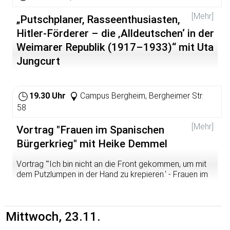
[Mehr]
„Putschplaner, Rasseenthusiasten,
Hitler-Förderer – die ‚Alldeutschen‘ in der
Weimarer Republik (1917–1933)“ mit Uta
Jungcurt
Der Alldeutsche Verband sagte als erste politische
Gruppierung Anfang 1919 öffentlich der Weimarer
19.30 Uhr
Campus Bergheim, Bergheimer Str.
Republik den Kampf an. Alldeutsche prägten auch 1919
58
in München die politische Nachkriegssozialisation
Hitlers. Uta Jungcurt zeichnet den bisher kaum
[Mehr]
Vortrag "Frauen im Spanischen
untersuchten Weg des alldeutschen
Bürgerkrieg" mit Heike Demmel
Radikalnationalismus des Kaiserreichs zum völkisch-
rassistischen Extremismus der Zwanzigerjahre nach und
portraitiert 30 seiner zum Teil prominenten
Vortrag "'Ich bin nicht an die Front gekommen, um mit
Protagonisten.
dem Putzlumpen in der Hand zu krepieren.' - Frauen im
Spanischen Bürgerkrieg" mit Heike Demmel Der Kampf
gegen den Franquismus veränderte ihr Leben: Frauen
gingen auf die Barrikaden, griffen zur Waffe und
Mittwoch, 23.11.
arbeiteten in "Männerberufen". Sie organisierten
antifaschistische Agitation und den mühsamen Alltag in