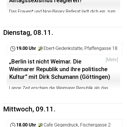
Alltagssexismus reagieren?
Das Frauen* und Non-Binary Referat lädt dich ein: zum
Diskutieren und zum Meinung bilden, zum Austauschen
und Überblick verschaffen. Ob alte Häsin oder Newbie,
klar positioniert oder auf der Suche.
Dienstag, 08.11.
https://perspektivefeminismus2016.wordpress.com/
19.00 Uhr
Ebert-Gedenkstätte, Pfaffengasse 18
[Mehr]
„Berlin ist nicht Weimar. Die
Weimarer Republik und ihre politische
Kultur” mit Dirk Schumann (Göttingen)
Lange Zeit erschien die Weimarer Republik als das
chaotische Gegenbild zur stabilen Bundesrepublik.
Mittlerweile hat die Forschung gezeigt, dass die erste
deutsche Demokratie doch größere Erfolgschancen
Mittwoch, 09.11.
besaß, während das Fundament der heutigen „Berliner
Republik” Risse aufzuweisen beginnt. Sind sich beide
doch ähnlicher, als man bisher geglaubt hat? Der Vortrag
18.00 Uhr
Cafe Gegendruck, Fischergasse 2