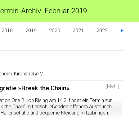
ermin-Archiv: Februar 2019
2018
2019
2020
2021
2022
⮞
gheim, Kirchstraße 2
[Mehr]
rafie »Break the Chain«
ion One Billion Rising am 14.2. findet ein Termin zur
ak the Chain“ mit anschließenden offenem Austausch
rt, Hallenschuhe und bequeme Kleidung mitzubringen.