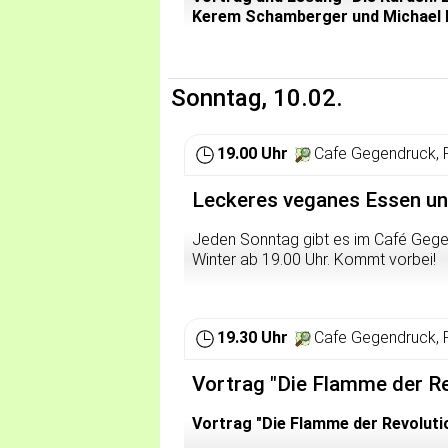
Kerem Schamberger und Michael
Mit 45 Millionen Menschen sind die 
aufgeteilt zwischen der Türkei, dem Ir
Sonntag, 10.02.
Von täglichen Repressionen der Obrigk
grundlose Verhaftungen, die kontroll
Bürgerkrieg in Syrien - aber auch dur
19.00 Uhr
Cafe Gegendruck, 
Deutschlands, in Form von Waffenli
PKK.
Leckeres veganes Essen und
Die Geschichte dieses Krieges gegen
Jeden Sonntag gibt es im Café Gege
politische Aktivist Kerem Schamberg
Winter ab 19.00 Uhr. Kommt vorbei!
zwischen Unterdrückung und Rebelli
diskutieren und erläutern.
Veranstaltet von: SDS Heidelberg, A
19.30 Uhr
Cafe Gegendruck, 
Vortrag "Die Flamme der Re
Vortrag "Die Flamme der Revoluti