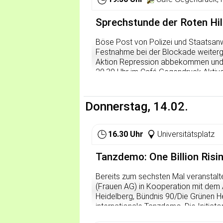
Hochschule statt, sondern ist Teil e
in der dritten Stufe von den Planung
in die Gesellschaft hineingetragen wir
Sprechstunde der Roten H
Der nächste Schritt sind die zwei öf
Februar, und am Freitag, 1. März 201
Böse Post von Polizei und Staatsan
gemeinderätlichen Gremien. Das Planun
Festnahme bei der Blockade weitergeh
gibt es eine breite Öffentlichkeitsbet
Aktion Repression abbekommen und 
Sitzungen des Forums. Zur dritten St
20.30 Uhr im Café Gegendruck Aktive
Ende des Planungsateliers wird der 
weitere Vorgehen besprechen.
entscheiden. Diese werden in der d
Planungsteams weiterentwickelt.
Donnerstag, 14.02.
16.30 Uhr
Universitätsplatz
Tanzdemo: One Billion Risi
Bereits zum sechsten Mal veranstal
(Frauen AG) in Kooperation mit dem 
Heidelberg, Bündnis 90/Die Grünen H
internationale Tanzdemo. Die Initia
Mädchen in der Bundesrepublik sowie