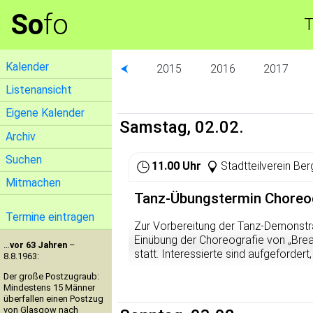
So
fo
T
Kalender
⮜
2015
2016
2017
Listenansicht
Eigene Kalender
Samstag, 02.02.
Archiv
Suchen
11.00 Uhr
Stadtteilverein Ber
Mitmachen
Tanz-Übungstermin Choreog
Termine eintragen
Zur Vorbereitung der Tanz-Demonstrat
Einübung der Choreografie von „Bre
…
vor 63 Jahren
–
statt. Interessierte sind aufgeforde
8.8.1963:
Der große Postzugraub:
Mindestens 15 Männer
überfallen einen Postzug
von Glasgow nach