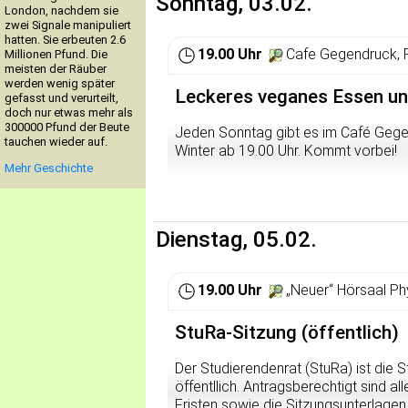
Sonntag, 03.02.
London, nachdem sie
zwei Signale manipuliert
hatten. Sie erbeuten 2.6
19.00 Uhr
Cafe Gegendruck, 
Millionen Pfund. Die
meisten der Räuber
werden wenig später
Leckeres veganes Essen un
gefasst und verurteilt,
doch nur etwas mehr als
300000 Pfund der Beute
Jeden Sonntag gibt es im Café Gege
tauchen wieder auf.
Winter ab 19.00 Uhr. Kommt vorbei!
Mehr Geschichte
Dienstag, 05.02.
19.00 Uhr
„Neuer“ Hörsaal Phy
StuRa-Sitzung (öffentlich)
Der Studierendenrat (StuRa) ist die 
öffentllich. Antragsberechtigt sind a
Fristen sowie die Sitzungsunterlagen f