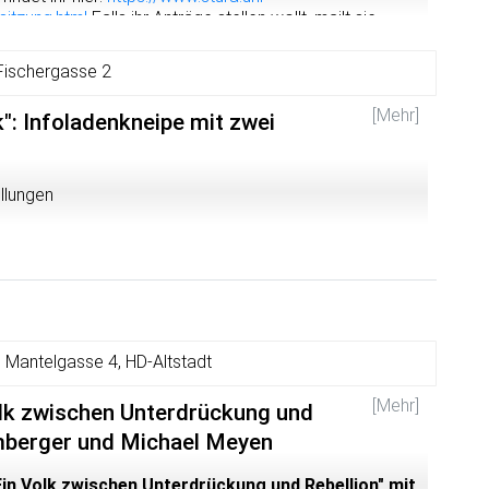
sitzung.html
Falls ihr Anträge stellen wollt, mailt sie
 die Sitzungsleitung.
Fischergasse 2
[Mehr]
": Infoladenkneipe mit zwei
llungen
 Mantelgasse 4, HD-Altstadt
[Mehr]
olk zwischen Unterdrückung und
mberger und Michael Meyen
Ein Volk zwischen Unterdrückung und Rebellion" mit