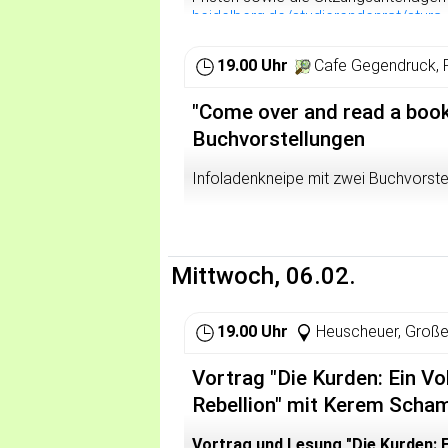
heidelberg.de/studierendenrat/stura-
spätestens 6 Tage vor der Sitzung an
19.00 Uhr
Cafe Gegendruck, 
"Come over and read a book
Buchvorstellungen
Infoladenkneipe mit zwei Buchvorste
Mittwoch, 06.02.
19.00 Uhr
Heuscheuer, Große
Vortrag "Die Kurden: Ein V
Rebellion" mit Kerem Scha
Vortrag und Lesung "Die Kurden: 