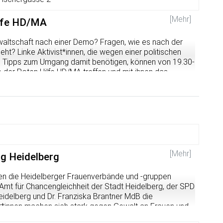
iner aktiven Auseinandersetzung, die von dort ausgehend
steams weiterentwickelt werden sollen.
d.
[Mehr]
ilfe HD/MA
fentlichen Sitzungen des Forums am Mittwoch, 20.
9. Es folgt die Beratung in den Bezirksbeiräten und den
waltschaft nach einer Demo? Fragen, wie es nach der
gsatelier ist dreistufig angelegt, zu allen drei Stufen
t? Linke Aktivist*innen, die wegen einer politischen
eiligung, mit öffentlichen Veranstaltungen und öffentlichen
Tipps zum Umgang damit benötigen, können von 19.30-
ufe ist zudem eine Online-Beteiligung vorgesehen. Am
 der Roten Hilfe HD/MA treffen und mit ihnen das
Gemeinderat über die Art und Zahl der Planungsansätze
arauffolgenden Konsolidierungsphase von den
[Mehr]
ng Heidelberg
ten die Heidelberger Frauenverbände und -gruppen
Amt für Chancengleichheit der Stadt Heidelberg, der SPD
eidelberg und Dr. Franziska Brantner MdB die
tor*innen machen sich stark gegen Gewalt an Frauen und
 weltweit.