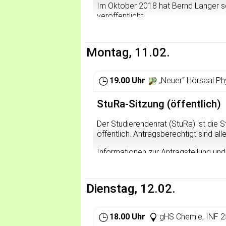
Im Oktober 2018 hat Bernd Langer se
veröffentlicht.
Am 10. Februar erzählt er in Heidelbe
in den Geschichtsbüchern verzeichn
Montag, 11.02.
1918 wird der weitere, zunächst fried
überschattet. Während die radikalen K
Republik wollen, verteidigen SPD und 
19.00 Uhr
„Neuer“ Hörsaal Phy
Besitzverhältnisse mit Hilfe reaktionä
Bernd Langer erzählt die Geschichte 
StuRa-Sitzung (öffentlich)
Weichenstellung bedeuteten. Denn di
revolutionärem Anspruch einerseits 
Der Studierendenrat (StuRa) ist die 
die verhängnisvolle Entwicklung am
öffentlich. Antragsberechtigt sind all
nicht zu begreifen.
Informationen zur Antragstellung und
Veranstaltet von: AIHD/iL
findet ihr hier:
https://www.stura.uni-h
Vor dem Vortrag gibt es ab 19 Uhr l
Dienstag, 12.02.
18.00 Uhr
gHS Chemie, INF 