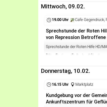
Mittwoch, 09.02.
Wir starten mit einer kurzen Vorstel
sowie die Ergebnisse der bundeswei
19.00 Uhr
Cafe Gegendruck, 
Sprechstunde der Roten Hi
von Repression Betroffene
Sprechstunde der Roten Hilfe HD/MA:
Böse Post von Polizei und Staatsan
Festnahme bei der Blockade weitergeh
Aktion Repression abbekommen und 
20 Uhr im Café Gegendruck Aktive de
Donnerstag, 10.02.
Vorgehen besprechen.
Bitte bringt eine Maske mit und den
16.15 Uhr
Marktplatz
Kundgebung vor der Gemei
Ankunftszentrum für Geflü