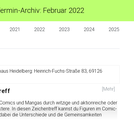
ermin-Archiv: Februar 2022
2021
2022
2023
2024
2025
aus Heidelberg: Heinrich-Fuchs-Straße 83, 69126
[Mehr]
reff
r Comics und Mangas durch witzige und aktionreiche oder
ere. In diesen Zeichentreff kannst du Figuren im Comic-
 dabei die Unterschiede und die Gemeinsamkeiten
omics und Mangas zeichnet, Charaktere (Gesichter- und