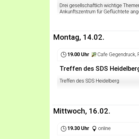
Drei gesellschaftlich wichtige Them
Ankunftszentrum für Geflüchtete ang
zugelassen war: Migration, Erhalt d
Im Bürgerentscheid war die Mehrheit
Heidelberg mit der Vereinbarung des
Montag, 14.02.
Village offen und sorgsam umgegang
sehen wir, dass wir uns weiterhin um 
Errichtung preiswerter Wohnungen au
19.00 Uhr
Cafe Gegendruck, 
landwirtschaftlichen Flächen und di
vorhandenen Flächen des PHV, das is
Treffen des SDS Heidelber
Auf der Kundgebung vor der Sitzung
Stadträten und der Öffentlichkeit uns
Treffen des SDS Heidelberg
unterstützen, können einen Beitrag a
Mittwoch, 16.02.
19.30 Uhr
online