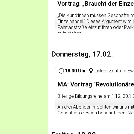
Vortrag: „Braucht der Einz
„Die Kund:innen müssen Geschäfte mi
Einzelhandel.“ Dieses Argument wird n
Fahrradstraße einzuführen oder Park
aufzuheben.
Gerade unter Einzelhändler:innen sche
Erreichbarkeit mit dem Auto sei wic
Donnerstag, 17.02.
steigern. Dies legt auch eine nicht-
Nordbaden und der Citymarketingvere
Mitgliedern durchführten. Details sin
18.30 Uhr
Linkes Zentrum Ew
Zeitung darüber berichtet: Demnach h
Erreichbarkeit der Innenstadt mit de
MA: Vortrag "Revolutionäre 
Wissenschaftliche Studien hingegen
3-teilige Bildungsreihe am 1.12, 20.1.
Straßen für die Belebung von Innens
um städtische Verkehrspolitik und di
An drei Abenden möchten wir uns mi
zahlreichen Falschinformationen domi
Gerichtsprozessen beschäftigen. Nach
beitragen, die Diskussion mit Fakten
jeweiligen historischen Verhältnisse
attraktiven Innenstadt besser zu err
Gruppen gebildet, die sich direkt mi
Radentscheids Heidelberg.
beschäftigen. Im letzten Schritt sol