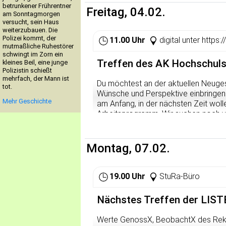
Körperdarstellungen) entwirft, eige
betrunkener Frührentner
Freitag, 04.02.
am Sonntagmorgen
Auch Comic oder Manga T-Shirts ode
versucht, sein Haus
Tagebuchcomics und Kunstprojekte mit
weiterzubauen. Die
viel Fantasie zeichnen wir uns in d
Polizei kommt, der
11.00 Uhr
digital unter https
hinein.
mutmaßliche Ruhestörer
schwingt im Zorn ein
Treffen des AK Hochschul
kleines Beil, eine junge
Falls du eigene Entwürfe hast, dann brin
Polizistin schießt
mehrfach, der Mann ist
Wer: Kinder zwischen 6 und 12 Jahr
Du möchtest an der aktuellen Neuge
tot.
Wünsche und Perspektive einbringen
Wann: 16:00 Uhr - 17:30 Uhr, an folgende
Mehr Geschichte
am Anfang, in der nächsten Zeit woll
19.5., 2.6., 30.6., 7.7., 21.7., 15.9., 29.
Arbeitsprogramm. Wir suchen noch vie
Ansichten und Bedürfnisse einbring
Wo: Mehrgenerationenhaus Heidelber
Komm zu unserem Treffen um 11 Uhr
Montag, 07.02.
Anmeldung: E-Mail:
info@mgh-heidel
ss1-vol
.
Die Teilnahme ist kostenfrei! Bitte 
19.00 Uhr
StuRa-Büro
Nächstes Treffen der LISTE
Werte GenossX, BeobachtX des Rektor