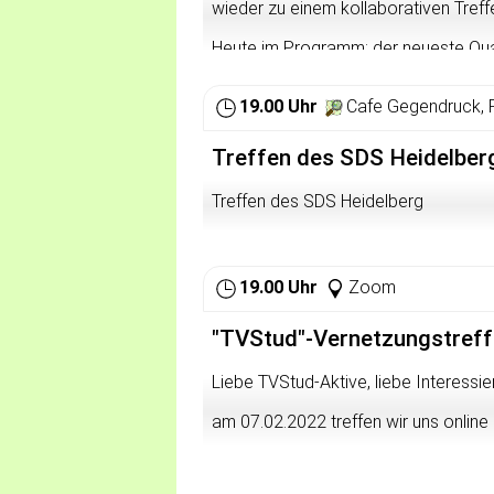
wieder zu einem kollaborativen Tref
Heute im Programm: der neueste Qu
Kurzbeiträge über den R€DS (bei Anne
19.00 Uhr
Cafe Gegendruck, 
Zur Anmeldung:
https://die-liste.st
Treffen des SDS Heidelber
Treffen des SDS Heidelberg
19.00 Uhr
Zoom
"TVStud"-Vernetzungstref
Liebe TVStud-Aktive, liebe Interessier
am 07.02.2022 treffen wir uns onlin
Link:
https://zoom.us/j/9260185
Meeting-ID: 926 0185 9630 Kennco