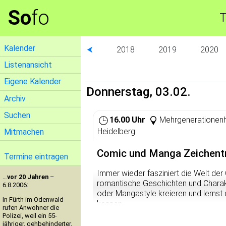
So
fo
T
Kalender
⮜
2018
2019
2020
Listenansicht
Eigene Kalender
Donnerstag, 03.02.
Archiv
Suchen
16.00 Uhr
Mehrgenerationenh
Heidelberg
Mitmachen
Comic und Manga Zeichent
Termine eintragen
Immer wieder fasziniert die Welt de
…
vor 20 Jahren
–
romantische Geschichten und Charakt
6.8.2006:
oder Mangastyle kreieren und lernst
In Fürth im Odenwald
kennen.
rufen Anwohner die
Polizei, weil ein 55-
Tipps, Kniffe und Technik wie man C
jähriger, gehbehinderter,